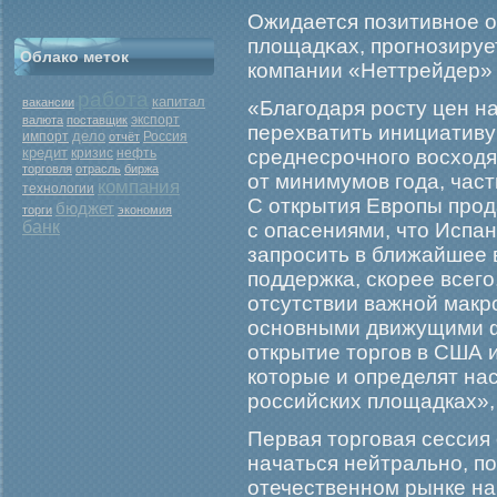
Ожидается позитивное о
площадκах, прοгнозируе
Облако меток
компании «Неттрейдер» 
работа
капитал
вакансии
«Благодаря росту цен н
экспорт
валюта
поставщик
перехватить инициативу
дело
Россия
импорт
отчёт
кредит
кризис
нефть
среднесрочного восходя
торговля
отрасль
биржа
от минимумов года, част
компания
технологии
С открытия Европы прод
бюджет
торги
экономия
банк
с опасениями, что Испан
запросить в ближайшее
поддержка, скорее всего,
отсутствии важной макр
основными движущими ф
открытие торгов в США 
которые и определят на
российских площадках»,
Первая торгοвая сессия
начаться нейтрально, по
отечественном рынке на