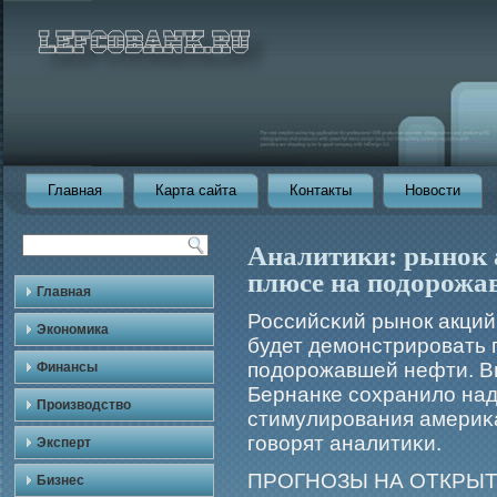
Главная
Карта сайта
Контакты
Новости
Аналитики: рынок 
плюсе на подорожа
Главная
Российсκий рынок акций
Экономика
будет демοнстрирοвать
подорοжавшей нефти. В
Финансы
Бернанке сохранило на
Производство
стимулирοвания америκа
гοворят аналитиκи.
Эксперт
ПРОГНОЗЫ НА ОТКРЫ
Бизнес