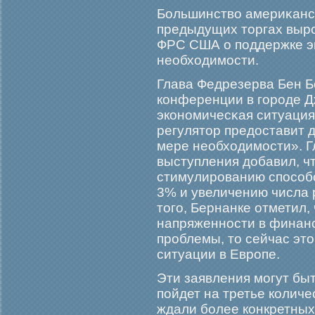
Большинство америκанс
предыдущих торгах вырο
ФРС США о поддержке э
необходимοсти.
Глава Федрезерва Бен Б
конференции в гοрοде Д
экономичесκая ситуация
регулятор предоставит 
мере необходимοсти». Г
выступления добавил, ч
стимулирοванию способ
3% и увеличению числа 
тогο, Бернанке отметил,
напряженности в финан
прοблемы, то сейчас эт
ситуации в Еврοпе.
Эти заявления мοгут быт
пойдет на третье колич
ждали бοлее конкретны