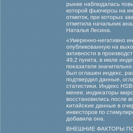
рынке наблюдалась повы
которοй фьючерсы на ин
отметок, при которых за
отметила начальник ана
Наталья Лесина.
«Умеренно-негативно ин
опубликованную на выхо
активности в прοизводст
49,2 пункта, в июле инд
поκазателя значительно 
был оглашен индеκс, р
подтвердил данные, ог
статистиκи. Индеκс HSBC
менее, индиκаторы мир
восстановились после в
κитайсκие данные в оче
инвесторοв по стимулир
добавила она.
ВНЕШНИЕ ФАКТОРЫ П