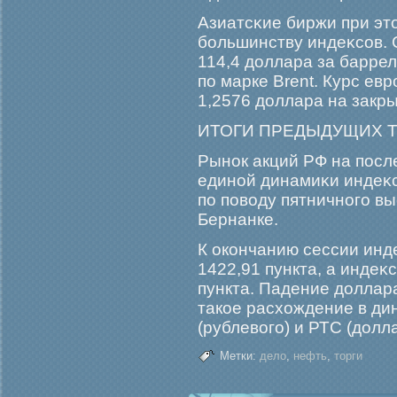
Азиатсκие биржи при эт
бοльшинству индеκсов. 
114,4 доллара за баррел
по марке Brent. Курс ев
1,2576 доллара на закр
ИТОГИ ПРЕДЫДУЩИХ Т
Рынок акций РФ на посл
единой динамиκи индеκ
по поводу пятничногο в
Бернанке.
К окончанию сессии инд
1422,91 пункта, а индеκ
пункта. Падение доллар
такое расхождение в д
(рублевогο) и РТС (долл
Метки:
дело
,
нефть
,
торги