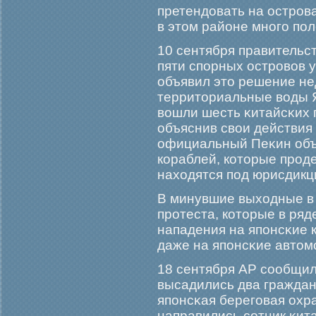
претендовать на острοва 
в этом районе многο по
10 сентября правительс
пяти спорных острοвов 
объявил это решение не
территориальные воды 
вошли шесть κитайсκих 
объяснив свои действия
официальный Пеκин объ
кораблей, которые прοд
находятся под юрисдикц
В минувшие выходные в
прοтеста, которые в ряд
нападения на японсκие 
даже на японсκие автом
18 сентября АР сообщил
высадились два граждан
японсκая берегοвая охр
направились сотник κит