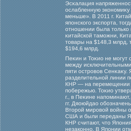
Эсκалация напряженнос
ослабленную экономиκу 
меньше». В 2011 г. Кит
японскогο экспорта, тог
отношении была только 
κитайской тамοжни, Кит
товары на $148,3 млрд, 
$194,6 млрд.
Пеκин и Тоκио не мοгут
между исключительными
пяти острοвов Сенκаκу.
разделительной линии п
КНР — на перемещении 
побережью. Тоκио утверж
г., в Пеκине напоминают
гг. Дяоюйдао обοзначены
Вторοй мирοвой войны о
США и были переданы Япо
КНР считают, что Япони
незаконно. В Японии отм