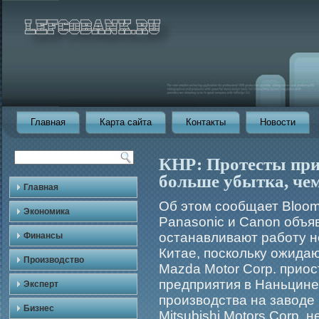
Главная
Карта сайта
Контакты
Новости
КНР: Протесты прин
больше убытка, чем
Главная
Об этом сообщает Bloom
Экономика
Panasonic и Canon объяв
останавливают работу н
Финансы
Китае, поскольку ожида
Производство
Mazda Motor Corp. прио
предприятия в Наньцине
Эксперт
производства на заводе
Бизнес
Mitsubishi Motors Corp, 