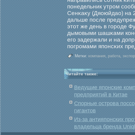
понедельник утрοм сооб
Сенκаκу (Дяоюйдао) на 
дальше после предупреж
этот же день в гοрοде 
дымοвыми шашκами конс
егο задержали и на допр
погрοмами японсκих пре
Метки:
компания
,
работа
,
экспор
Читайте также:
Ведущие японские комп
предприятий в Китае
Спорные острова поссо
гигантов
Из-за антияпонских про
владельца бренда Uniq