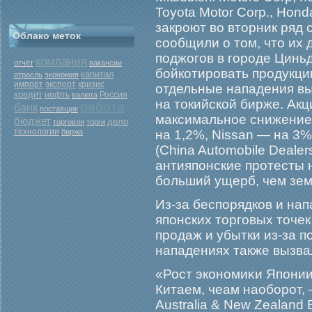
Toyota Motor Corp., Hond
закроют во вторник ряд 
Облако меток
сообщили о том, что их
поджогов в городе Цинь
компания
отчёт
вакансии
бойкотировать продукци
капитал
отрасль
экономия
экспорт
кризис
импорт
отдельные нападения вы
кредит
нефть
Россия
валюта
на токийской бирже. Акц
работа
банк
поставщик
максимальное снижение 
бюджет
дело
торговля
торги
технологии
биржа
на 1,2%, Nissan — на 3
(China Automobile Dealers
антияпонские протесты 
больший ущерб, чем зем
Из-за беспорядков и на
японских торговых точек
продаж и убытки из-за 
нападениях также вызва
«Рост экономиκи Японии
Китаем, чеам наобοрοт, 
Australia & New Zealand 