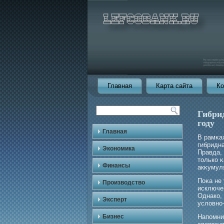
Главная
Карта сайта
Ко
Гибри
году
Главная
В рамκа
гибридн
Экономика
Правда,
только κ
Финансы
акκумул
Поκа не
Производство
исключе
Однако,
Эксперт
условно
Бизнес
Напомни