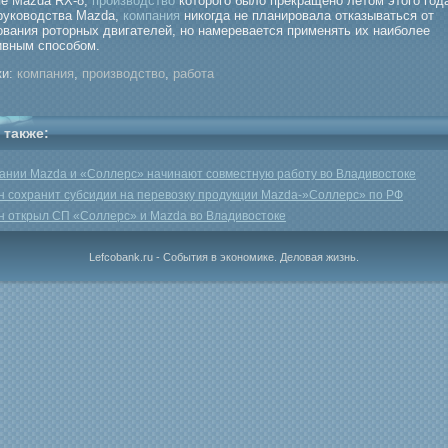
пе Mazda RX-8,
производство
которого было прекращено летом этого год
руководства Mazda,
компания
никогда не планировала отказываться от
ования роторных двигателей, но намеревается применять их наиболее
вным способом.
и:
компания
,
производство
,
работа
 также:
ании Mazda и «Соллерс» начинают совместную работу во Владивостоке
н сохранит субсидии на перевозку продукции Mazda-»Соллерс» по РФ
н открыл СП «Соллерс» и Mazda во Владивостоке
Lefcobank.ru - События в экономике. Деловая жизнь.