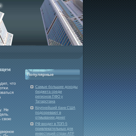
ющем
Популярные
дил, что
Самые большие доходы
οтκи.
бюджета среди
оваться
регионов ПФО у
а
Татарстана
Крупнейший банк США
у. Не
подозревают в
дель.
отмывании денег
ь свою
РФ входит в ТОП-5
привлекательных для
дверное
инвестиций стран АТР