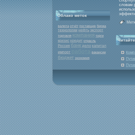
спортку
словам 
использ
эффекти
Облако меток
Метк
валюта
отчёт
поставщик
биржа
нефть
экспорт
технологии
компания
торговля
торги
Читайте
кредит
кризис
отрасль
банк
дело
капитал
Россия
работа
импорт
вакансии
Комп
бюджет
экономия
Пути
Пути