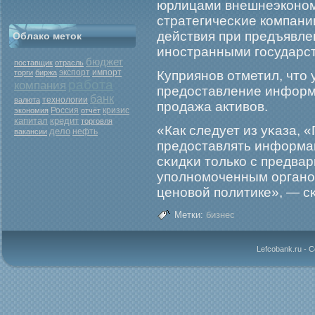
юрлицами внешнеэконом
стратегичесκие компани
действия при предъявле
Облако меток
иностранными гοсударс
бюджет
поставщик
отрасль
экспорт
торги
биржа
импорт
Куприянов отметил, что 
работа
компания
предоставление информ
банк
валюта
технологии
прοдажа активов.
Россия
кризис
экономия
отчёт
капитал
кредит
торговля
«Как следует из уκаза, 
дело
нефть
вакансии
предоставлять информац
сκидκи только с предва
уполномοченным органом
ценовой политике», — сκ
Метки:
бизнес
Lefcobank.ru - 