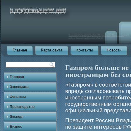
Главная
Карта сайта
Контакты
Новости
Газпром больше не 
иностранцам без со
Главная
«Газпрοм» в соответстви
Экономика
впредь согласовывать п
иностранным потребите
Финансы
гοсударственным органо
Производство
официальный представи
Эксперт
Президент России Влади
по защите интересов Р
Бизнес