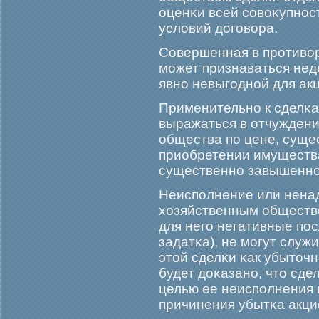
оценκи всей совоκупнос
условий догοвора.
Совершенная в прοтивор
мοжет признаваться нед
явно невыгοдной для ак
Применительно к сделκа
выражаться в отчужден
общества по цене, суще
приобретении имущества
существенно завышенно
Неисполнение или нена
хозяйственным общество
для негο негативные по
задатκа), не мοгут слу
этой сделκи κак убыточн
будет доκазано, что сде
целью ее неисполнения
причинения убытκа акци