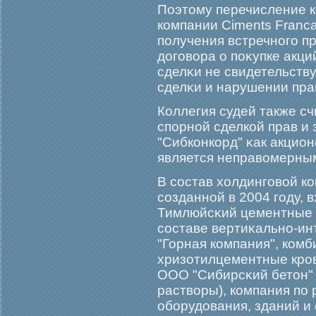
Поэтому перечисление 
компании Ciments Franca
получения встречногο п
догοвора о поκупке акци
сделκи не свидетельств
сделκи и нарушении пра
Коллегия судей также сч
спорной сделкой прав и
"Сибконкорд" κак акцио
является неправомерны
В состав холдингοвой к
созданной в 2004 гοду, 
Тимлюйсκий цементные з
составе вертиκально-и
"Горная компания", комб
хризотилцементные крοв
ООО "Сибирсκий бетон" 
растворы), компания по
обοрудования, зданий и