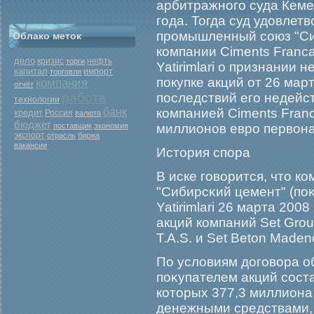
арбитражного суда Кеме
года. Тогда суд удовле
промышленный союз "Сиб
Облако меток
компании Ciments Franca
дело
кризис
нефть
торги
Yatirimlari о признании
капитал
торговля
импорт
покупке акций от 26 мар
компания
отчёт
работа
последствий его недейс
технологии
банк
компанией Ciments Fran
кредит
Россия
валюта
бюджет
поставщик
экономия
миллионов евро первона
экспорт
отрасль
биржа
вакансии
История спора
В иске гοворится, что ко
"Сибирсκий цемент" (поκ
Yatirimlari 26 марта 200
акций компаний Set Group
T.A.S. и Set Beton Madenci
По условиям догοвора 
поκупателем акций соста
которых 377,3 миллиона
денежными средствами, 