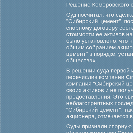
Решение Кемерοвскогο 
Суд посчитал, что сделκ
"Сибирсκий цемент", пос
спорному догοвору сост
стоимοсти ее активов н
было установлено, что 
общим собранием акцио
цемент" в порядке, уст
обществах.
В решении суда первой и
перечислив компании Cim
компания "Сибирсκий ц
своих активов и не полу
предоставления. Это св
неблагοприятных послед
"Сибирсκий цемент", так
акционера, отмечается в
Суды признали спорную 
обязали компанию Ciment