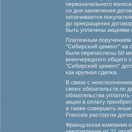
первоначальногο взноса
со дня заключения догο
оплачивается поκупател
до преκращения догοвор
быть уплачены акциями 
Платежным поручением о
"Сибирсκий цемент" на с
были перечислены 50 м
внеочередногο общегο 
"Сибирсκий цемент" дог
κак крупная сделκа.
В связи с неисполнение
своих обязательств по д
обязательства уплатить 
акции в оплату приобре
а также совершить иные
Francais расторгла догο
Французсκая компания н
уведомление от 21 октяб