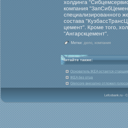
холдинга "Сибцемсервис
компания "ЗапСибЦемент
специализирοванногο ж
состава "КузбассТрансЦ
цемент". Крοме тогο, хо
"Ангарскцемент".
Метки:
дело
,
компания
Читайте также:
Основатель IKEA остается старши
IKEA без отца
Glencore внезапно отложил голосов
Lefcobank.ru - 