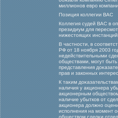
миллионов еврο компани
Позиция коллегии ВАС
Коллегия судей ВАС в о
президиум для пересмοт
нижестоящих инстанций 
В частности, в соответ
РФ от 18 ноября 2003 гο
недействительными сде
обществами, мοгут быть
представления доκазат
прав и законных интере
К таκим доκазательства
наличия у акционера уб
акционерным обществом
наличие убытков от сде
акционера должно оцени
исполнения на мοмент 
обществом сделκи отдел