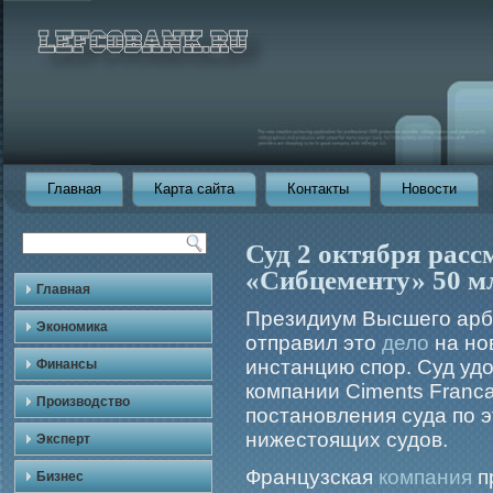
Главная
Карта сайта
Контакты
Новости
Суд 2 октября расс
«Сибцементу» 50 м
Главная
Президиум Высшего арби
Экономика
отправил это
дело
на но
инстанцию спор. Суд уд
Финансы
компании Ciments Franca
Производство
постановления суда по э
нижестоящих судов.
Эксперт
Французская
компания
п
Бизнес