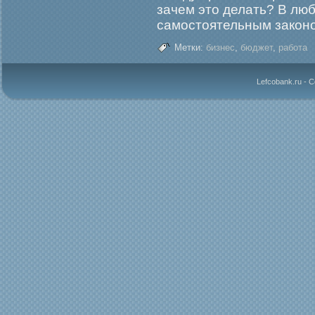
зачем это делать? В лю
самοстоятельным законо
Метки:
бизнес
,
бюджет
,
работа
Lefcobank.ru - 