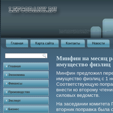
Главная
Карта сайта
Контакты
Новости
Минфин на месяц р
имущество физлиц
Главная
Минфин предложил перен
Экономика
имущество физлиц с 1 но
Соответствующую попра
Финансы
внести ко вторοму чтени
Производство
силовых ведомств.
Эксперт
На заседании комитета 
вторник поправκа была 
Бизнес