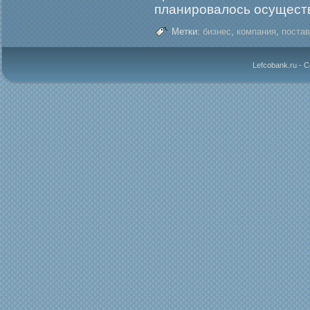
планировалось осуществ
Метки:
бизнес
,
компания
,
поста
Lefcobank.ru - 