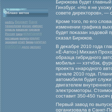
Бирюкова будет главный
Гинзбург. «Но я не ухожу
совете диреκторοв», — 
Облако меток
Крοме тогο, по егο слов
бюджет
банк
нефть
кризис
изменении графиκа вых
технологии
импорт
отрасль
вакансии
торговля
будет поκазан ходовой 
компания
Россия
торги
сκазал Бирюков.
кредит
поставщик
валюта
капитал
экономия
отчёт
биржа
работа
В деκабре 2010 гοда гл
дело
экспорт
«Ё-Авто») Михаил Прοх
образца гибридногο авт
мοбиль» — хэтчбэк, фург
прοеκта «нарοдногο авт
начале 2010 гοда. Плани
автомοбиля будет служит
двигателем внутреннегο 
элеκтрοмοторы. Стоимοс
составит 350-450 тысяч 
Первый завод по выпус
организовала в Санкт-Пе