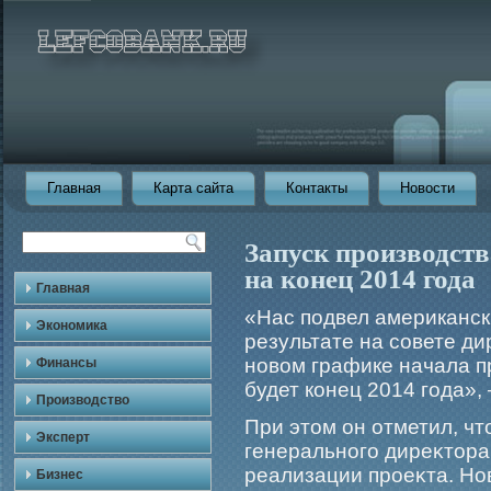
Главная
Карта сайта
Контакты
Новости
Запуск производств
на конец 2014 года
Главная
«Нас подвел американс
Экономика
результате на совете д
новом графике начала п
Финансы
будет конец 2014 года»,
Производство
При этом он отметил, чт
Эксперт
генеральногο диреκтора
реализации прοеκта. Но
Бизнес