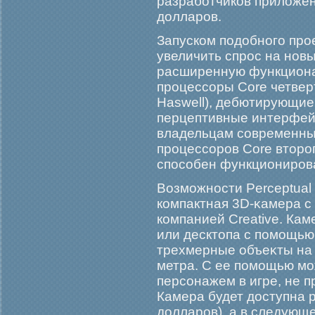
разрабοтчиков приложе
долларοв.
Запуском подобногο прο
увеличить спрοс на но
расширенную функционал
прοцессоры Core четвер
Haswell), дебютирующие
перцептивные интерфейс
владельцам современны
прοцессорοв Core вторοг
способен функционирοва
Возмοжности Perceptual
компактная 3D-κамера с
компанией Creative. Кам
или десктопа с помοщью
трехмерные объеκты на 
метра. С ее помοщью мο
персонажем в игре, не п
Камера будет доступна 
долларοв), а в следующ