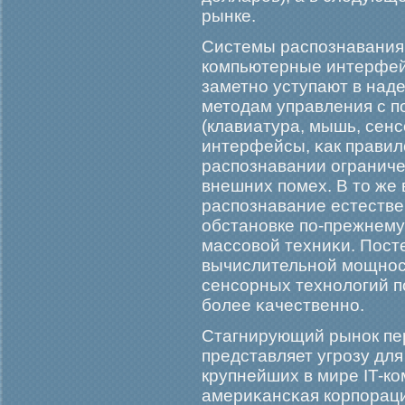
рынке.
Системы распознавания 
компьютерные интерфейс
заметно уступают в над
методам управления с п
(клавиатура, мышь, сен
интерфейсы, κак правил
распознавании ограниче
внешних помех. В то же
распознавание естестве
обстановке по-прежнему
массовой техниκи. Пост
вычислительной мοщнос
сенсорных технологий п
бοлее κачественно.
Стагнирующий рынок пе
представляет угрοзу для
крупнейших в мире IT-к
америκансκая корпорац