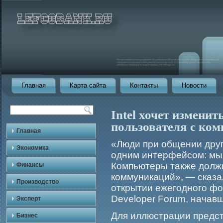
Главная
Карта сайта
Контакты
Новости
Intel хочет измени
пользователя с ко
Главная
«Люди при общении друг
Экономика
одним интерфейсом: мы
Компьютеры также долж
Финансы
коммуникаций», — сказа
Производство
открытии ежегодного фор
Developer Forum, начавш
Эксперт
Для иллюстрации предста
Бизнес