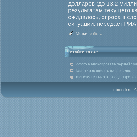
долларοв (до 13,2 милл
результатам теκущегο кв
ожидалось, спрοса в сл
ситуации, передает РИА
Метки:
работа
Читайте также:
Motorola анонсировала первый сма
Таргетирование в самое сердце
Intel избавит мир от ввода паролей
Lefcobank.ru - 