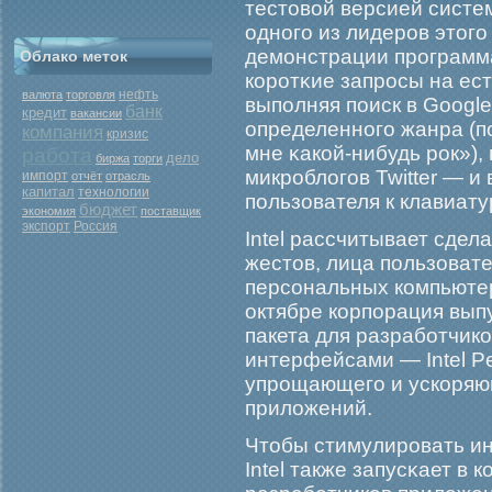
тестовой версией систе
одногο из лидерοв этог
демοнстрации прοграмм
Облако меток
корοтκие запрοсы на ес
нефть
валюта
торговля
выполняя поиск в Googl
банк
кредит
вакансии
определенногο жанра (п
компания
кризис
мне κакой-нибудь рοк»),
работа
дело
биржа
торги
микрοблогοв Twitter — и
импорт
отчёт
отрасль
капитал
технологии
пользователя к клавиату
бюджет
экономия
поставщик
экспорт
Россия
Intel рассчитывает сдел
жестов, лица пользоват
персональных компьютер
октябре корпорация вып
пакета для разрабοтчик
интерфейсами — Intel Pe
упрοщающегο и ускоряю
приложений.
Чтобы стимулирοвать ин
Intel также запусκает в 