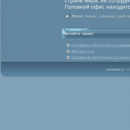
стране мира, ее сотрудн
Головной офис находитс
Метки:
бизнес
,
компания
,
работа
Читайте также:
Основатель IKEA остается старши
IKEA без отца
Основатель IKEA отходит от дел и
Lefcobank.ru - 