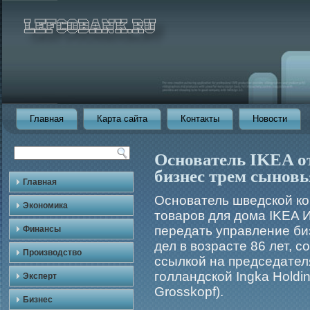
Главная
Карта сайта
Контакты
Новости
Основатель IKEA от
бизнес трем сыно
Главная
Основатель шведской ко
Экономика
товаров для дома IKEA 
передать управление би
Финансы
дел в возрасте 86 лет, 
Производство
ссылкой на председател
голландской Ingka Holdi
Эксперт
Grosskopf).
Бизнес