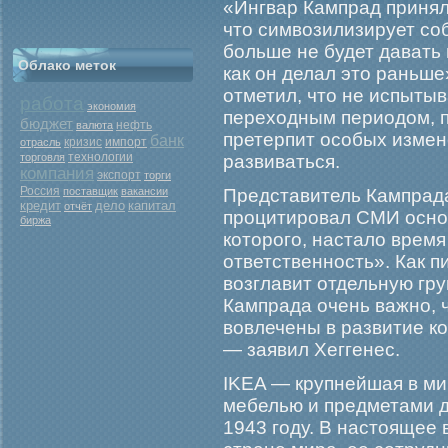
«Ингвар Кампрад принял
что симвозилизирует со
больше не будет давать 
Облако меток
как он делал это раньше
отметил, что не испытыв
работа
экономия
переходным периодом, 
бюджет
нефть
валюта
претерпит особых измен
банк
кризис
отрасль
импорт
торговля
технологии
развиваться.
компания
экспорт
торги
Россия
поставщик
вакансии
Представитель Кампрада
кредит
дело
капитал
отчёт
процитировал СМИ основ
биржа
которого, настало врем
ответственность». Как п
возглавит отдельную гру
Кампрада очень важно, 
вовлечены в развитие к
— заявил Хеггенес.
IKEA — крупнейшая в ми
мебелью и предметами д
1943 году. В настоящее