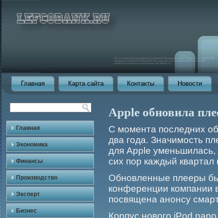
Главная
Карта сайта
Контакты
Новости
Apple обновила пле
С момента последних об
Главная
два года. Значимость пл
Экономика
для Apple уменьшилась, 
сих пор каждый квартал
Финансы
Обновленные плееры бы
Производство
конференции компании в
Эксперт
посвящена анонсу смарт
Бизнес
Корпус новогο iPod nan