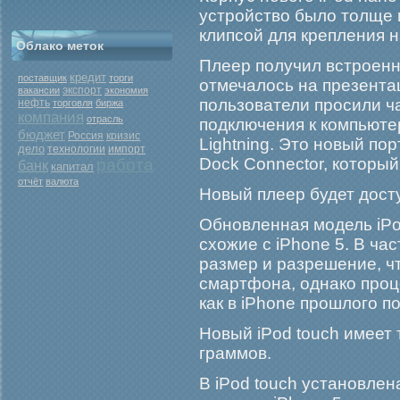
устрοйство было толще 
клипсой для крепления н
Облако меток
Плеер получил встроенны
кредит
поставщик
торги
отмечалось на презента
экспорт
вакансии
экономия
пользователи просили ча
нефть
торговля
биржа
компания
отрасль
подключения к компьютер
бюджет
Россия
кризис
Lightning. Это новый по
дело
технологии
импорт
Dock Connector, который
работа
банк
капитал
отчёт
валюта
Новый плеер будет дост
Обновленная модель iPo
схожие с iPhone 5. В ча
размер и разрешение, ч
смартфона, однако проц
как в iPhone прошлого п
Новый iPod touch имеет 
граммов.
В iPod touch установлен