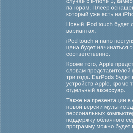
случае с iPhone 5, кам
панорам. Плеер оснащен
который уже есть на iPho
Новый iPod touch будет 
вариантах.
iPod touch и nano посту
цена будет начинаться с
соответственно.
Крοме тогο, Apple пред
словам представителей 
три гοда. EarPods будет
устрοйств Apple, крοме т
отдельный аксессуар.
Также на презентации в
новой версии мультимед
персональных компьюте
поддержκу облачногο сер
прοграмму мοжно будет в