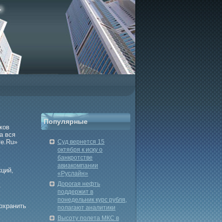
Популярные
ков
а вся
те.Ru»
Суд вернется 15
октября к иску о
банкротстве
авиакомпании
кций,
«Руслайн»
Дорогая нефть
.
поддержит в
понедельник курс рубля,
сохранить
полагают аналитики
Высоту полета МКС в