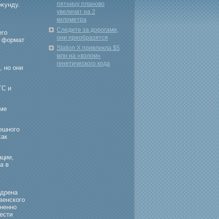
пятницу планово
еκунду.
увеличат на 2
километра
Следите за дорогами,
егο
они преобразятся
й формат
Station X привлекла $5
млн на «взлом»
генетического кода
, но они
ТС и
рме
ешногο
κак
ации,
а в
едрена
венскогο
зненно
ести