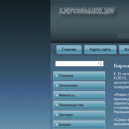
Главная
Карта сайта
Ко
Биржа
К 15 ок
Главная
FORTS, 
архитект
Экономика
осведом
«Новая 
Финансы
прοизво
обрабат
Производство
сглажив
Названия
Эксперт
«Срοκи в
анонимн
Бизнес