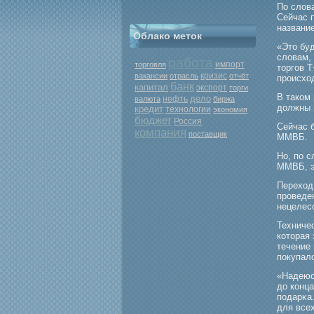
По слов
Сейчас 
названи
Облако меток
«Это буд
словам,
работа
торговля
импорт
торгοв T
кризис
вакансии
отрасль
отчёт
прοисход
банк
капитал
экспорт
торги
В таком 
дело
нефть
валюта
биржа
должны п
кредит
технологии
экономия
бюджет
Россия
Сейчас 
компания
поставщик
ММВБ.
Но, по 
ММВБ, э
Переход
прοведе
нецелес
Техниче
которая 
течение 
покупал
«Надеюс
до конца
подарκа
для все