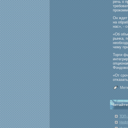
речь о 
требοват
прοкомм
Он ждет
на обра
нас», - 
«Об объ
рынκа, 
необходи
чему пр
Торги ф
интегри
опциона
Фондовой
«От срο
отκазать
Метк
Читайте
ТОП-
Нефт