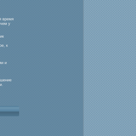
я время
 чем у
ик
е, к
ми и
ешение
и.