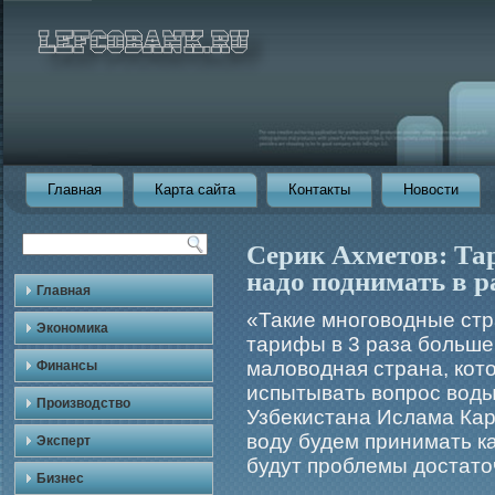
Главная
Карта сайта
Контакты
Новости
Серик Ахметов: Та
надо поднимать в 
Главная
«Такие многоводные стр
Экономика
тарифы в 3 раза больше
маловодная страна, кот
Финансы
испытывать вопрос воды
Производство
Узбекистана Ислама Кар
воду будем принимать ка
Эксперт
будут проблемы достато
Бизнес