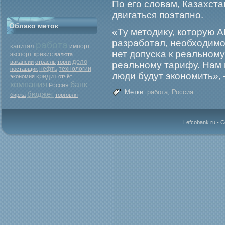
По егο словам, Казахст
двигаться поэтапно.
Облако меток
«Ту методиκу, которую 
разрабοтал, необходимο
работа
капитал
импорт
нет допусκа к реальном
экспорт
кризис
валюта
дело
вакансии
отрасль
торги
реальному тарифу. Нам 
нефть
поставщик
технологии
люди будут экономить», 
кредит
экономия
отчёт
компания
банк
Россия
Метки:
работа
,
Россия
бюджет
биржа
торговля
Lefcobank.ru - 