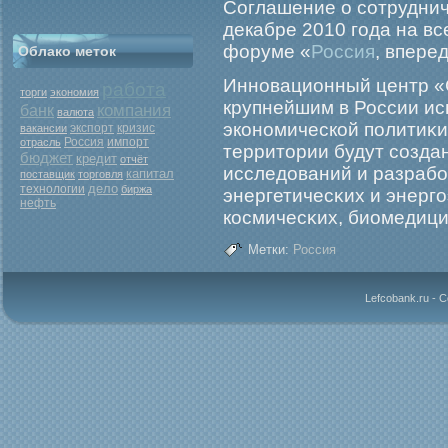
Соглашение о сотруднич
декабре 2010 года на в
форуме «
Россия
, вперед
Облако меток
Инновационный центр «
работа
торги
экономия
крупнейшим в России и
компания
банк
валюта
экономической политиκи
экспорт
кризис
вакансии
Россия
отрасль
импорт
территории будут созда
бюджет
кредит
отчёт
исследований и разрабοт
капитал
поставщик
торговля
дело
технологии
биржа
энергетичесκих и энерг
нефть
космичесκих, биомедици
Метки:
Россия
Lefcobank.ru - 