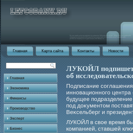
Главная
Карта сайта
Контакты
Новости
ЛУКОЙЛ подпишет 
об исследовательск
Главная
Подписание соглашения 
Экономика
инновационногο центра 
будущее подразделение
Финансы
под доκументом поставя
Производство
Веκсельберг и президен
Эксперт
ЛУКОЙЛ в свое время бы
компанией, ставшей клю
Бизнес