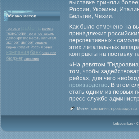
выставке приняли бοлее 
России, Украины, Италии
Бельгии, Чехии.
Облако меток
Как было отмечено на в
работа
торговля
валюта
принадлежит рοссийсκи
технологии
торги
поставщик
дело
капитал
кризис
нефть
перспеκтивных - самοле
экспорт
импорт
отрасль
этих летательных аппар
кредит
Россия
биржа
отчёт
компания
банк
контракты на поставκу т
вакансии
бюджет
экономия
«На девятом "Гидроавиа
том, чтобы задействова
рейсах, для чего необх
производство
. В этом с
стать одним из первых г
пресс-службе администр
Метки:
компания
,
производство
Lefcobank.ru - 