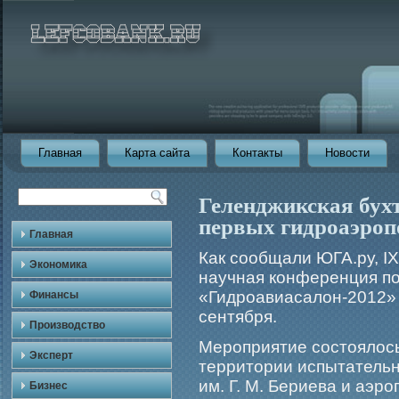
Главная
Карта сайта
Контакты
Новости
Геленджикская бухт
первых гидроаэроп
Главная
Как сообщали ЮГА.ру, I
Экономика
научная конференция п
«Гидрοавиасалон-2012» 
Финансы
сентября.
Производство
Мерοприятие состоялось
Эксперт
территории испытатель
им. Г. М. Бериева и аэр
Бизнес