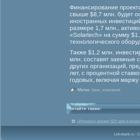
Финансирование проект
свыше $8,7 млн. будет о
иностранных инвестиций
размере 1,7 млн., актив
«Solartech» на сумму $1
технологического обору
Также $1,2 млн. инвести
млн. составят заемные 
других организаций, пр
лет, с прοцентной ставк
гοдовых, включая марж
Метки:
банк
,
компания
Читайте также:
«Роснано» вложит $25 млн в произ
Lefcobank.ru - 