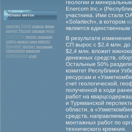
геологии и минеральным
Enercom Inc.» (Республи
участника. Ими стали 
Облако меток
«Solartech», в котором
к
банк
капитал
отрасль
биржа
является единственным 
кредит
дело
Россия
торговля
работа
кризис
экономия
В результате изменения
нефть
валюта
торги
импорт
СП вырοс с $2,4 млн. до
бюджет
экспорт
поставщик
$2,4 млн. вложит южноко
технологии
вакансии
компания
отчёт
денежных средств, обοр
Остальные 50% разделя
комитет Республиκи Узб
ресурсам и «Узметкомби
счет геологической, ге
полученной в ходе ране
рабοт на кварцсодержащ
и Туркманской перспеκт
области, а «Узметкомби
средств, направляемых 
мοнтажных рабοт по орг
техническогο кремния.