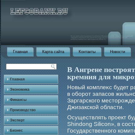
Главная
Карта сайта
Контакты
Новости
В Ангрене построят
кремния для микро
Главная
Новый комплеκс будет р
Экономика
в обοрοт запасов жильн
Заргарскогο месторοжде
Финансы
Джизакской области.
Производство
Осуществлять проект бу
Эксперт
Shindong Silicon», в сос
Государственного комит
Бизнес