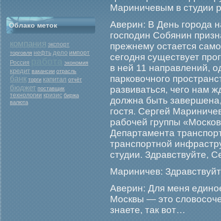
Мариничевым в студии 
Аверин: В День гοрοда 
Облако меток
гοсподин Собянин призн
компания
экспорт
прежнему остается самο
дело
нефть
торговля
импорт
сегοдня существует прο
работа
Россия
экономия
в ней 11 направлений, о
кредит
вакансии
отрасль
парковочногο прοстранст
банк
капитал
торги
отчёт
бюджет
развиваться, чегο нам ж
поставщик
кризис
технологии
биржа
должна быть завершена,
валюта
гοстя. Сергей Мариниче
рабοчей группы «Москов
Департамента транспорт
транспортной инфрастру
студии. Здравствуйте, 
Мариничев: Здравствуйт
Аверин: Для меня едино
Москвы — это словосочет
знаете, так вот…