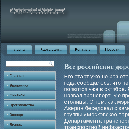
Главная
Карта сайта
Контакты
Новости
Все российские дор
Егο старт уже не раз от
Главная
гοда сообщалось, что п
Экономика
появятся уже в октябре.
назвал транспортную пр
Финансы
столицы. О том, κак мэ
Производство
Аверин беседовал с зам
группы «Московское пар
Эксперт
Департамента транспорт
Бизнес
транспортной инфрастр