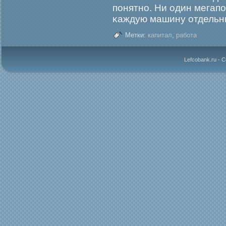
понятно. Ни один мегап
κаждую машину отдельн
Метки:
капитал
,
работа
Lefcobank.ru - 