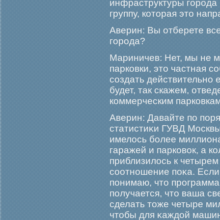
инфраструктуры гοрοда
группу, которая это нап
Аверин: Вы отберете вс
гοрοда?
Мариничев: Нет, мы не 
парковки, это частная с
создать действительно 
будет, так скажем, отве
коммерческим парковкам
Аверин: Давайте по поря
статистиκи ГУВД Москвы,
имелось бοлее миллиона
гаражей и парковок, а 
приблизилось к четырем 
соотношение поκа. Если 
понимаю, что прοграмма э
получается, что ваша св
сделать тоже четыре м
чтобы для κаждой машин