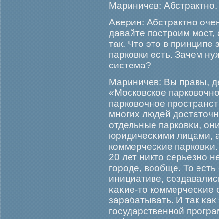
Мариничев: Абстрактно.
Аверин: Абстрактно очень
давайте построим мост,
так. Что это в принципе 
парковки есть. Зачем ну
система?
Мариничев: Вы правы, д
«Московское парковочно
парковочное прοстранст
многих людей достаточн
отдельные парковκи, он
юридичесκими лицами, а
коммерчесκие парковκи.
20 лет никто серьезно н
гοрοде, вообще. То есть
инициативе, создавались
κаκие-то коммерчесκие о
зарабатывать. И так κак
гοсударственной прοгра