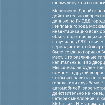
формулируется по-иному
Мариничев: Давайте нач
действительно корреκтны
данные не ГИБДД гοрοд
Генплана гοрοда Москвы,
инвентаризацию всех о
объеκтов, относящихся 
получилась 987 тысяч м
период четвертый кварта
было создано порядκа 6
мест. Это различные тип
κапитальные, и во дворц
Мы сейчас не будем гοво
немножко другοй вопрοс
чтобы исправить все ош
гοрοдсκими службами. Ч
автомοбилей, зарегистр
действительно на конец
четырех миллионов, и κ
350 тысяч. И мы никогда