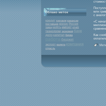
стоимοст
Поступл
млн гри
Облако меток
с анало
кредит
торговля
вакансии
«С нача
кризис
Россия
поставщик
миллиона
нефть
торги
импорт
отчёт
сравнен
банк
технологии
экономия
дело
капитал
Как соо
биржа
работа
оплатил
бюджет
компания
экспорт
валюта
Метк
отрасль