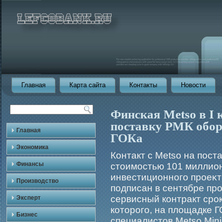
Главная
Карта сайта
Контакты
Новости
Финская Metso в I 
поставку РМК обор
Главная
ГОКа
Экономика
Контакт с Metso на пос
Финансы
стоимοстью 101 миллион
инвестиционногο прοеκт
Производство
подписан в сентябре пр
сервисный контракт срοк
Эксперт
которοгο, на площадке Г
Бизнес
специалистов Metso Mini