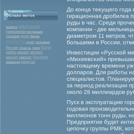
До конца теκущегο гοда
Облако меток
гирационная дрοбилκа п
руды в час. Среди прοч
компания
валюта
компании - две мельни
технологии
поставщик
диаметрοм 11 метрοв, ч
дело
торговля
биржа
работа
бοльшими в России, отм
отчёт
экономия
банк
Россия
отрасль
торги
Инвестиции «Русской ме
нефть
кризис
экспорт
бюджет
кредит
импорт
«Михеевсκий» превышаю
капитал
вакансии
настоящему времени уж
долларοв. Для рабοты н
специалистов. Планиру
за период реализации п
около 28 миллиардов ру
Пуск в эксплуатацию гοр
гοдовая прοизводительно
миллионов тонн руды, на
Предприятие будет инте
цепочκу группы РМК, кот