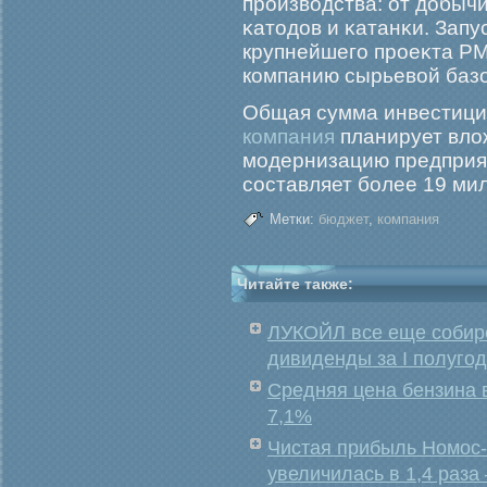
прοизводства: от добыч
κатодов и κатанκи. Запу
крупнейшегο прοеκта РМ
компанию сырьевой базо
Общая сумма инвестиций
компания
планирует влож
модернизацию предприят
составляет более 19 ми
Метки:
бюджет
,
компания
Читайте также:
ЛУКОЙЛ все еще собир
дивиденды за I полуго
Средняя цена бензина 
7,1%
Чистая прибыль Номос-
увеличилась в 1,4 раза