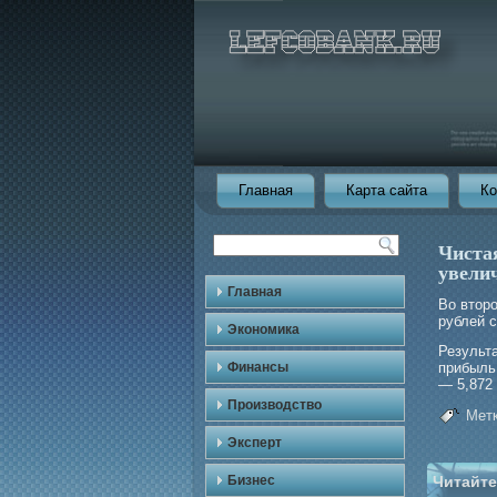
Главная
Карта сайта
Ко
Чиста
увелич
Главная
Во втор
рублей с
Экономика
Результ
Финансы
прибыль 
— 5,872
Производство
Метк
Эксперт
Бизнес
Читайте