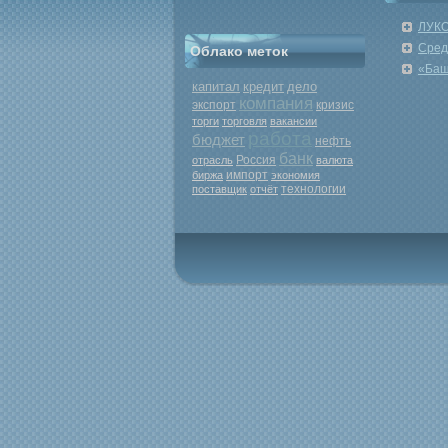
ЛУКО
Сред
Облако меток
«Баш
капитал
кредит
дело
компания
экспорт
кризис
торги
торговля
вакансии
работа
бюджет
нефть
банк
Россия
отрасль
валюта
биржа
импорт
экономия
поставщик
отчёт
технологии