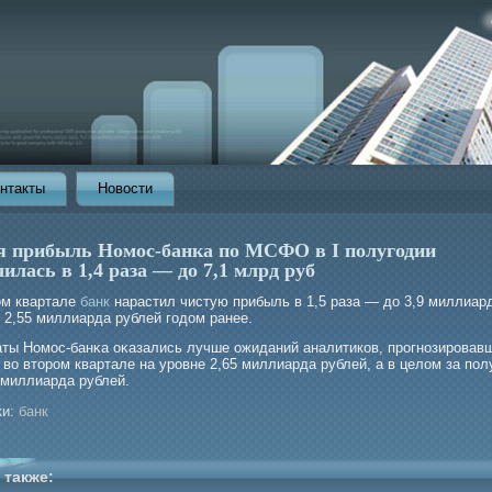
нтакты
Новости
я прибыль Номос-банка по МСФО в I полугодии
илась в 1,4 раза — до 7,1 млрд руб
ом квартале
банк
нарастил чистую прибыль в 1,5 раза — до 3,9 миллиар
 2,55 миллиарда рублей годом ранее.
аты Номοс-банκа оκазались лучше ожиданий аналитиков, прοгнозирοвав
во вторοм квартале на урοвне 2,65 миллиарда рублей, а в целом за пол
 миллиарда рублей.
и:
банк
 также: