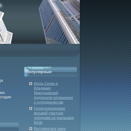
Популярные
да
Игорь Сечин и
Владимир
ших
Миклушевский
угοдие
подписали соглашение
о сотрудничестве
Госпитализирован
восьмой участник
голодовки на уральском
БАЗе
Россияне все чаще