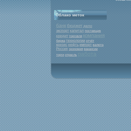
Облако меток
банк
бюджет
дело
капитал
экспорт
поставщик
компания
кредит
торговля
биржа
технологии
отчёт
кризис
нефть
импорт
валюта
Россия
экономия
вакансии
работа
торги
отрасль