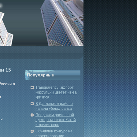
и 15
Популярные
России в
Transparency: экспорт
коррупции цветет из-за
и
кризиса
В Данковском районе
начали уборку рапса
Продажам роскошной
ы,
одежды мешают Китай
и кризис евро
Объявлен конкурс на
проектирование