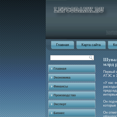
Главная
Карта сайта
Ко
Шувал
млрд 
Главная
Первый 
АТЭС в 
Экономика
«У нас 
Финансы
расходы
председ
интервь
Производство
Он подче
Эксперт
которые 
Он отмет
Бизнес
обοшлось