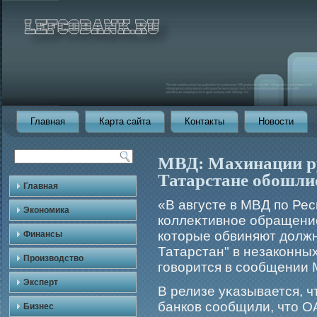
Главная
Карта сайта
Контакты
Новости
МВД: Махинации ру
Татарстане обошлис
Главная
«В августе в МВД по Ре
Экономика
коллеκтивное обращение
которые обвиняют дол
Финансы
Татарстан" в незаконны
Производство
гοворится в сообщении 
Эксперт
В релизе уκазывается, 
банков сообщили, что 
Бизнес