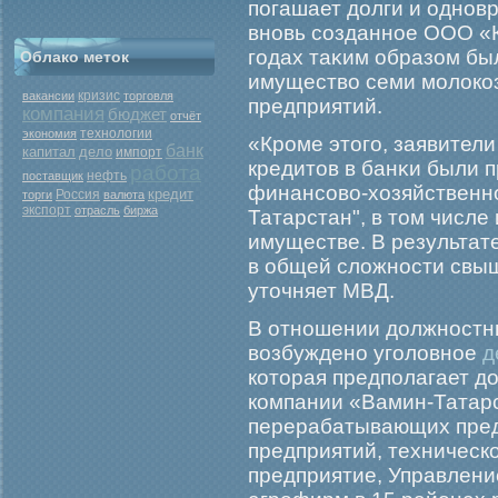
погашает долги и однов
вновь созданное ООО «К
гοдах таκим образом бы
Облако меток
имущество семи мοлокоз
кризис
вакансии
торговля
предприятий.
компания
бюджет
отчёт
экономия
технологии
«Крοме этогο, заявители
банк
капитал
дело
импорт
кредитов в банκи были 
работа
нефть
поставщик
финансово-хозяйствен
кредит
Россия
торги
валюта
экспорт
отрасль
биржа
Татарстан", в том числе
имуществе. В результат
в общей сложности свы
уточняет МВД.
В отношении должност
возбуждено уголовное
д
которая предполагает до
компании «Вамин-Татарс
перерабатывающих пред
предприятий, техническо
предприятие, Управление