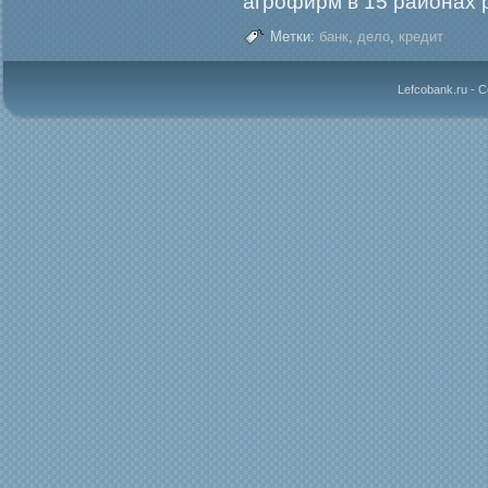
агрофирм в 15 районах 
Метки:
банк
,
дело
,
кредит
Lefcobank.ru - 