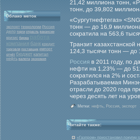
21,42 миллиона тонн, 
тонн, до 39,802 миллион
Облако меток
«Сургутнефтегаз» <SNGS
тонн — до 16,9 миллион
экспорт
Россия
технологии
дело
торги
отрасль
вакансии
сократила на 563,6 тыся
работа
кризис
биржа
компания
банк
Транзит κазахстанской 
кредит
торговля
поставщик
импорт
124,3 тысячи тонн — до 
бюджет
капитал
отчёт
нефть
валюта
экономия
Россия
в 2011 году, по 
нефти на 1,23% — до 51
сократился на 2% и сост
Разрабатываемая Минэн
отрасли до 2020 года п
через десять лет на уро
Метки:
нефть
,
Россия
,
экспорт
Читайте также:
«Газпром» приостановил покупку 