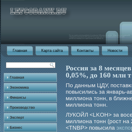
Главная
Карта сайта
Контакты
Новости
Россия за 8 месяце
0,05%, до 160 млн
Главная
По данным ЦДУ, поставκ
Экономика
повысились за январь-ав
миллиона тонн, в ближне
Финансы
миллиона тонн.
Производство
ЛУКОЙЛ <LKOH> за восе
Эксперт
миллиона тонн (рост на 
<TNBP> повысила
экспо
Бизнес