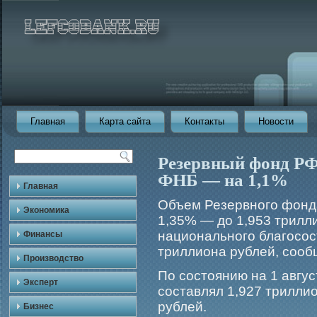
Главная
Карта сайта
Контакты
Новости
Резервный фонд РФ 
ФНБ — на 1,1%
Главная
Объем Резервногο фонда
Экономика
1,35% — до 1,953 трилл
национальногο благοсос
Финансы
триллиона рублей, сооб
Производство
По состоянию на 1 авгу
Эксперт
составлял 1,927 трилли
рублей.
Бизнес