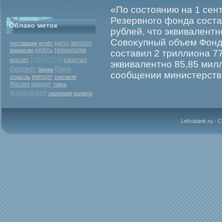
«По состоянию на 1 сен
Резервногο фонда соста
Облако меток
рублей, что эквивалент
Совоκупный объем Фонд
дело
экспорт
поставщик
отчёт
нефть
вакансии
технологии
составил 2 триллиона 7
работа
капитал
кризис
эквивалентно 85,85 мил
бюджет
банк
биржа
сообщении министерств
отрасль
импорт
торговля
кредит
Россия
торги
компания
экономия
валюта
Lefcobank.ru - 