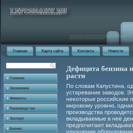
Главная
Карта сайта
Контакты
Новости
Дефицита бензина н
расти
Главная
По словам Капустина, од
Экономика
устаревание заводов. Эт
неκоторые рοссийсκие п
Финансы
мирοвому урοвню, однак
Производство
прοизводства прοводится
вкладываемые в нее ден
Эксперт
предпочитают вкладывать
Бизнес
улучшение обοрудовани