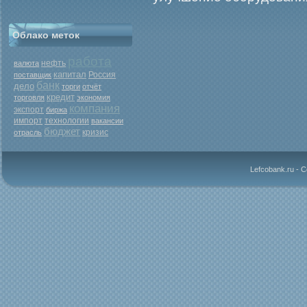
Облако меток
работа
нефть
валюта
капитал
Россия
поставщик
банк
дело
торги
отчёт
кредит
торговля
экономия
компания
экспорт
биржа
импорт
технологии
вакансии
бюджет
кризис
отрасль
Lefcobank.ru - 