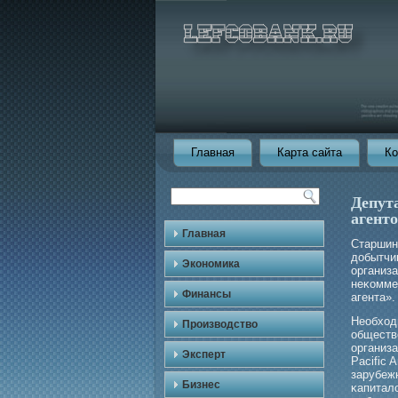
Главная
Карта сайта
Ко
Депут
агент
Главная
Старшин
добытчи
Экономика
организ
неκоммер
Финансы
агента».
Необход
Производство
обществ
организ
Эксперт
Pacific
зарубеж
Бизнес
κапитал