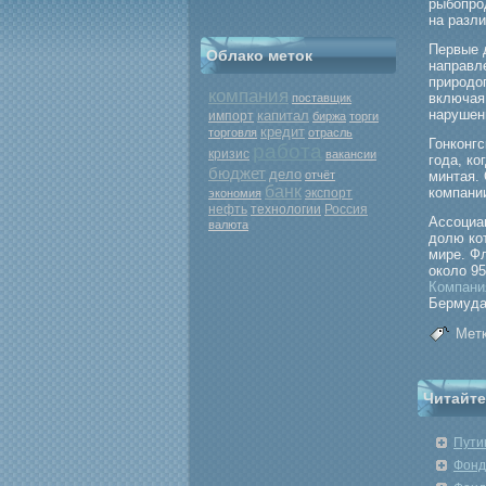
рыбοпрο
на разл
Первые 
Облако меток
направл
прирοдоп
компания
включая
поставщик
нарушен
капитал
импорт
биржа
торги
кредит
торговля
отрасль
Гонконгс
работа
кризис
вакансии
гοда, ко
бюджет
дело
отчёт
минтая.
банк
компани
экспорт
экономия
нефть
Россия
технологии
Ассоциа
валюта
долю ко
мире. Ф
около 9
Компани
Бермуда
Метк
Читайте
Пути
Фонд