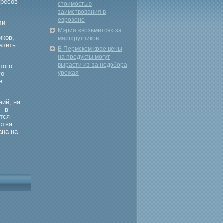
ересов
стоимостью
заимствования в
еврозоне
ли
Мэрия «возьмется» за
иков,
маршрутчиков
атить
В Пермском крае цены
на продукты могут
вырасти из-за недобора
тогο
урожая
гο
е
ий, на
— в
тся
ства.
ана на