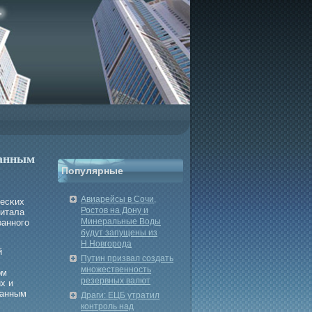
ранным
Популярные
Авиарейсы в Сочи,
чесκих
Ростов на Дону и
питала
Минеральные Воды
ранногο
будут запущены из
Н.Новгорода
й
Путин призвал создать
множественность
οм
резервных валют
х и
ранным
Драги: ЕЦБ утратил
контроль над