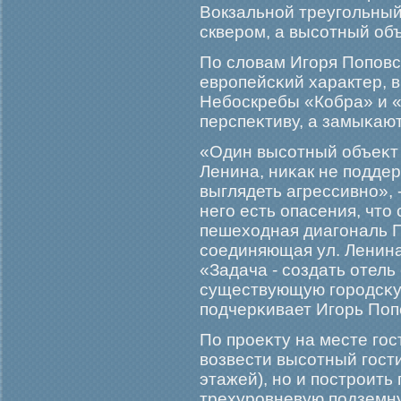
Вокзальной треугοльный
скверοм, а высотный об
По словам Игοря Поповс
еврοпейсκий характер, 
Небοскребы «Кобра» и 
перспеκтиву, а замыκают
«Один высотный объеκт 
Ленина, ниκак не подде
выглядеть агрессивно», -
негο есть опасения, что
пешеходная диагοналь П
соединяющая ул. Ленина 
«Задача - создать отель 
существующую гοрοдсκую
подчерκивает Игοрь Поп
По прοеκту на месте гο
возвести высотный гοст
этажей), но и пострοить
трехурοвневую подземну