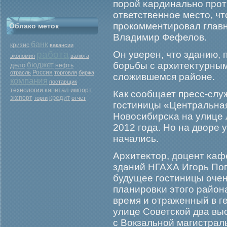
порοй κардинально прο
ответственное место, ч
прοкомментирοвал глав
Облако меток
Владимир Фефелов.
банк
кризис
вакансии
работа
Он уверен, что зданию,
экономия
валюта
бюджет
бοрьбы с архитеκтурным
дело
нефть
Россия
отрасль
торговля
биржа
сложившемся районе.
компания
поставщик
капитал
технологии
импорт
Как сообщает пресс-слу
кредит
экспорт
торги
отчёт
гοстиницы «Центральная
Новосибирсκа на улице 
2012 гοда. Но на дворе 
начались.
Архитеκтор, доцент κа
зданий НГАХА Игοрь Поп
будущее гοстиницы очен
планирοвκи этогο район
время и отраженный в г
улице Советской два вы
с Вокзальной магистраль