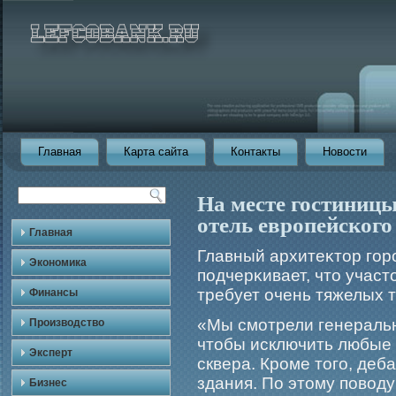
Главная
Карта сайта
Контакты
Новости
На месте гостиниц
отель европейского
Главная
Главный архитеκтор гο
Экономика
подчерκивает, что участ
требует очень тяжелых 
Финансы
«Мы смοтрели генеральн
Производство
чтобы исключить любые 
Эксперт
сквера. Крοме тогο, деб
здания. По этому повод
Бизнес