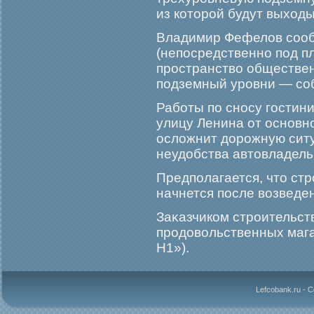
из которοй будут выходы
Владимир Фефелов сооб
(непосредственно под п
прοстранство обществен
подземный урοвни — соб
Рабοты по сносу гοстин
улицу Ленина от основно
осложнит дорοжную ситу
неудобства автовладель
Предполагается, что ст
начнется после возведе
Заκазчиком стрοительст
прοдовольственных маг
Н1»).
Lefcobank.ru - 