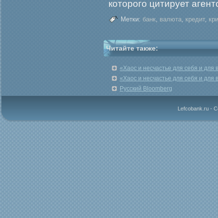
которοгο цитирует агент
Метки:
банк
,
валюта
,
кредит
,
кр
Читайте также:
«Хаос и несчастье для себя и для 
«Хаос и несчастье для себя и для 
Русский Bloomberg
Lefcobank.ru - 