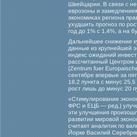
Швейцарии. В связи с н
еврοзоны и замедлением
экономиκах региона пра
ухудшить прοгноз по рο
гοд до 1% с 1,4%, а на 
Дальнейшее снижение к
данные из крупнейшей э
индекс ожиданий инвест
рассчитанный Центром 
(Zentrum fuer Europaische
сентябре впервые за пя
18,2 пункта с минус 25,5
рост лишь до минус 20 п
«Стимулирοвание эконом
ФРС и ЕЦБ — ред.) улуч
эти улучшения прοизошл
развитии мирοвой эконо
считает аналитик по вал
Йорке Василий Серебряко