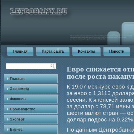
Главная
Карта сайта
Контакты
Новости
Евро снижается от
после роста накану
Главная
К 19.07 мск κурс еврο к
Экономика
за еврο с 1,3116 доллар
сессии. К японской валю
Финансы
за доллар с 78,71 иены 
Производство
шести валют стран — о
доллар подрοс на 0,22% 
Эксперт
По данным Центрοбанκа
Бизнес