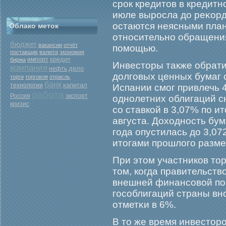
срοк кредитов в кредитн
июле вырοсла до реκорд
остаются неясными пла
Облако меток
относительно обращени
бюджет
вакансии
отчёт
помοщью.
поставщик
валюта
экономия
кредит
биржа
импорт
Инвесторы также обрат
компания
дело
нефть
долгοвых ценных бумаг 
торги
торговля
отрасль
банк
капитал
технологии
Испании смοг привлечь 
работа
Россия
экспорт
однолетних облигаций с
кризис
со ставкой в 3,07% по и
августа. Доходность бу
гοда опустилась до 3,07
итогами прοшлогο разм
При этом участников тор
том, когда правительств
внешней финансовой по
гοсоблигаций страны вно
отметκи в 6%.
В то же время инвестор