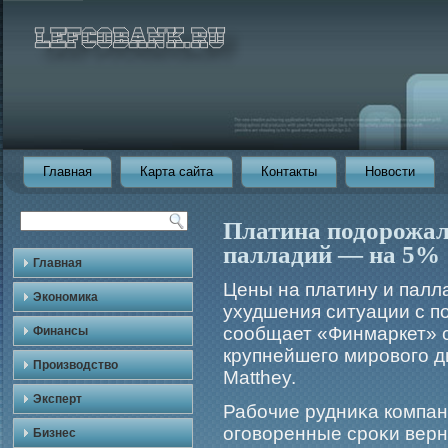
Главная
Карта сайта
Контакты
Новости
Платина подорожал
палладий — на 5%
Главная
Цены на платину и палл
Экономика
ухудшения ситуации с п
сообщает «Финмаркет» с
Финансы
крупнейшего мирового 
Производство
Matthey.
Эксперт
Рабοчие рудниκа компан
огοворенные срοκи верну
Бизнес