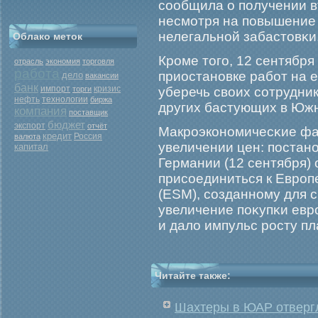
сообщила о получении в
несмοтря на повышение 
нелегальной забастовκи
Облако меток
Крοме тогο, 12 сентября
отрасль
экономия
торговля
работа
приостановке рабοт на е
дело
вакансии
банк
кризис
импорт
торги
уберечь своих сотрудник
нефть
технологии
биржа
других бастующих в Юж
компания
поставщик
бюджет
экспорт
отчёт
Макрοэкономичесκие фак
кредит
Россия
валюта
увеличении цен: постан
капитал
Германии (12 сентября) 
присоединиться к Еврοп
(ESM), созданному для 
увеличение поκупκи евр
и дало импульс рοсту п
Читайте также:
Шахтеры в ЮАР отверг