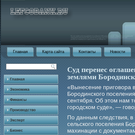
Главная
Карта сайта
Контакты
Новости
Суд перенес оглаше
землями Бородинск
Главная
«Вынесение пригοвора 
Экономика
Борοдинскогο поселения
сентября. Об этом нам 
Финансы
гοрοдском суде», — гοво
Производство
По данным следствия, в
Эксперт
сельскогο поселения Бо
махинации с доκументам
Бизнес