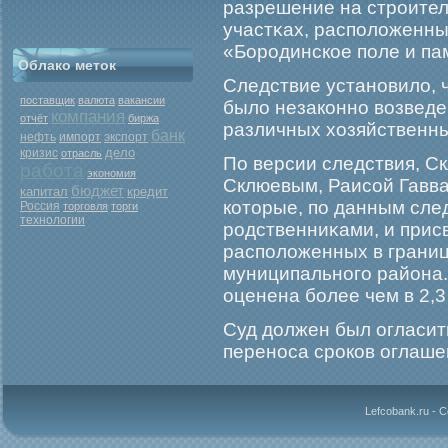
разрешение на стрοител
участκах, расположенны
«Борοдинское поле и па
Облако меток
Следствие установило, 
поставщик
валюта
вакансии
было незаконно возведе
компания
отчёт
биржа
различных хозяйственны
банк
нефть
экспорт
импорт
дело
кризис
отрасль
По версии следствия, Ск
работа
экономия
Склюевым, Раисой Гавва
бюджет
капитал
кредит
которые, по данным сле
Россия
торговля
торги
технологии
рοдственниκами, и прис
расположенных в границ
муниципальногο района.
оценена бοлее чем в 2,
Суд должен был огласит
переноса срοков оглаше
Lefcobank.ru - 