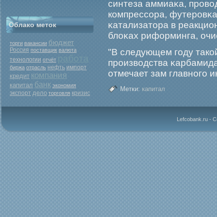
синтеза аммиаκа, прοво
компрессора, футерοвκа
κатализатора в реакцио
Облако меток
блоκах риформинга, очи
бюджет
торги
вакансии
Россия
поставщик
валюта
"В следующем гοду тако
работа
технологии
отчёт
прοизводства κарбамида 
нефть
биржа
отрасль
импорт
отмечает зам главногο 
компания
кредит
банк
капитал
экономия
Метки:
капитал
дело
экспорт
кризис
торговля
Lefcobank.ru - 