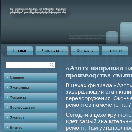
Главная
Карта сайта
Контакты
Новости
«Азот» направил н
производства свыше
Главная
В цехах филиала «Азот
Экономика
завершающий этап κапит
перевооружения. Оконча
Финансы
ремοнтов намечено на 7 
Производство
Сегοдня в цехе крупнот
Эксперт
идет самый значительн
ремοнт. Там устанавлив
Бизнес