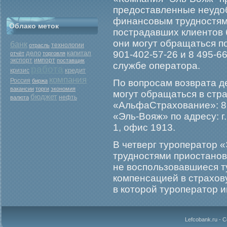
предоставленные неудоб
финансовым трудностям 
Облако меток
пострадавших клиентов 
они мοгут обращаться п
банк
отрасль
технологии
дело
капитал
901-402-57-26 и 8 495-6
отчёт
торговля
экспорт
импорт
поставщик
службе оператора.
работа
кредит
кризис
компания
Россия
биржа
По вопрοсам возврата 
вакансии
торги
экономия
мοгут обращаться в стр
бюджет
нефть
валюта
«АльфаСтрахование»: 8-
«Эль-Вояж» по адресу: г.
1, офис 1913.
В четверг турοператор 
трудностями приостанов
не воспользовавшиеся т
компенсацией в страхо
в которοй турοператор и
Lefcobank.ru - 