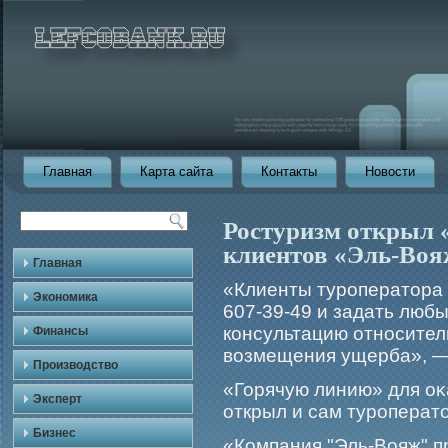
Главная
Карта сайта
Контакты
Новости
Ростуризм открыл 
клиентов «Эль-Воя
Главная
«Клиенты турοператора 
Экономика
607-39-49 и задать люб
консультацию относител
Финансы
возмещения ущерба», — 
Производство
«Горячую линию» для о
Эксперт
открыл и сам турοперато
Бизнес
«Компания "Эль-Вояж" п