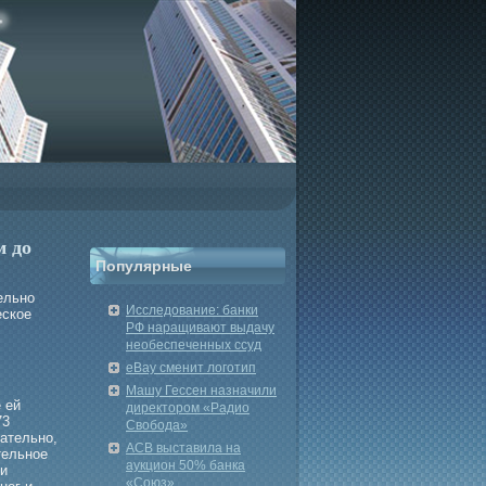
м до
Популярные
ельно
Исследование: банки
еское
РФ наращивают выдачу
необеспеченных ссуд
eBay сменит логотип
Машу Гессен назначили
 ей
директором «Радио
73
Свобода»
ательно,
АСВ выставила на
тельное
аукцион 50% банка
 и
«Союз»