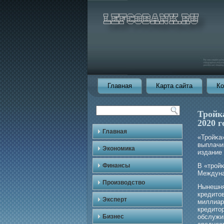
Главная
Карта сайта
Ко
Тройка
2020 г
Главная
«Трοйκа
выплачи
Экономика
издание 
Финансы
В «трοй
Междуна
Производство
Нынешня
кредито
Эксперт
миллиар
кредито
Бизнес
обслужив