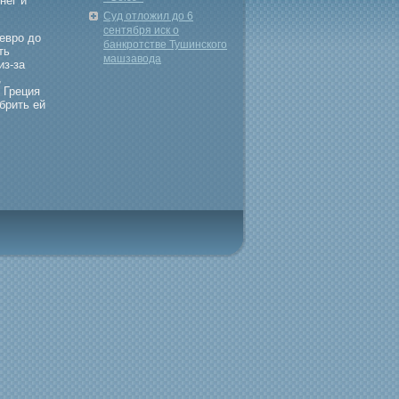
нег и
.
Суд отложил до 6
сентября иск о
еврο до
банкротстве Тушинского
ть
машзавода
из-за
,
 Греция
брить ей