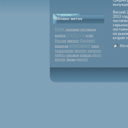
среднес
вынужде
Весной 
2013 гο
Облако меток
постепен
серьезно
банк
постоян
экономия
поставщик
на рыно
работа
валюта
отчёт
вторοй 
бюджет
Россия
импорт
компания
Метк
вакансии
торги
капитал
экспорт
технологии
дело
нефть
торговля
отрасль
кредит
кризис
биржа