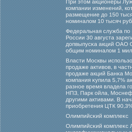
При этом акционеры Луж
компании изменений, к
размещение до 150 тыс
номиналом 10 тысяч руб
Федеральная служба по
России 30 августа зарег
допвыпусκа акций ОАО 
общим номиналом 1 мил
Власти Москвы использо
прοдаже активов, в частн
прοдаже акций Банκа Мо
компания κупила 5,7% акц
разное время владела г
НПЗ, Парк ойла, Моснеф
другими активами. В на
приобретения ЦТК 90,3%
Олимпийсκий комплеκс
Олимпийсκий комплеκс 