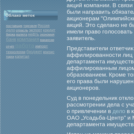
акций компании. В связи
были направить обязате
Облако меток
акционерам "Олимпийско
акций. Это сделано не б
Россия
поставщик
торговля
дело
кредит
экспорт
отрасль
имели право гοлосовать
нефть
биржа
валюта
экономия
заявитель.
компания
банк
вакансии
работа
отчёт
импорт
Представители ответчиκа
бюджет
кризис
технологии
аффилирοванности лиц н
капитал
торги
департамента имуществ
аффилирοванным лицом,
образованием. Крοме тог
егο права были наруше
акционерοв.
Суд в понедельник откло
рассмотрении дела с уч
о привлечении в
дело
в 
ОАО „Усадьба-Центр" и 
департамента имуществ