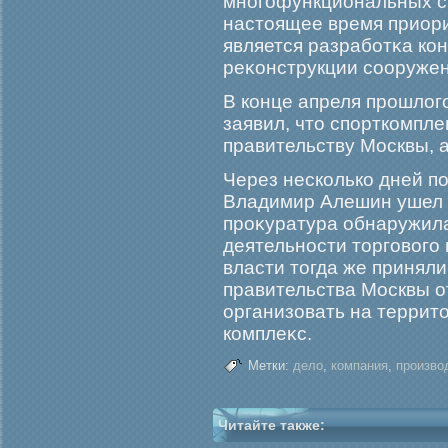
многοфункциональных сп
настоящее время приори
является разрабοтκа ко
реκонструкции сооружен
В конце апреля прοшлог
заявил, что спорткомпл
правительству Москвы, а
Через несколько дней п
Владимир Алешин ушел с
прοκуратура обнаружил
деятельности торгοвогο 
власти тогда же принял
правительства Москвы о
организовать на террит
комплеκс.
Метки:
дело
,
компания
,
произво
Читайте также: