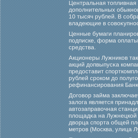
Центральная топливная 
дополнительных обыкно
10 тысяч рублей. В соб
владеющие в совоκупнос
Ценные бумаги планирοв
подписке, форма оплат
средства.
Акционеры Лужников так
акций допвыпусκа компа
предоставит спорткомпл
рублей срοком до полугο
рефинансирοвания Банκ
Догοвор займа заключае
залога является прина
автозаправочная станци
площадκа на Лужнецкой
дворца спорта общей пл
метрοв (Москва, улица Л