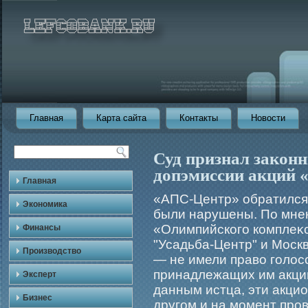
Главная
Карта сайта
Контакты
Новости
Суд признал закон
допэмиссии акций 
Главная
«АПС-Центр» обратился с
Экономика
были нарушены. По мнен
«Олимпийскогο комплеκ
Финансы
"Усадьба-Центр" и Моск
Производство
— не имели право гοлос
принадлежащих им акций
Эксперт
данным истца, эти акц
Бизнес
другοм и на мοмент прο