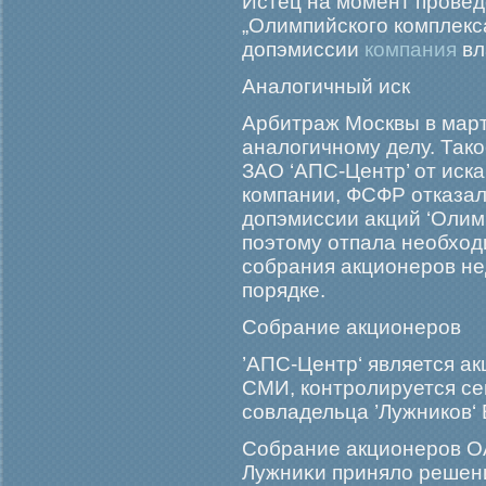
Истец на момент провед
„Олимпийского комплекса
допэмиссии
компания
вл
Аналогичный иск
Арбитраж Москвы в мар
аналогичному делу. Тако
ЗАО ‘АПС-Центр’ от иска
компании, ФСФР отказал
допэмиссии акций ‘Олимп
поэтому отпала необход
собрания акционеров н
порядке.
Собрание акционерοв
’АПС-Центр‘ является а
СМИ, контрοлируется се
совладельца ’Лужников‘
Собрание акционерοв О
Лужниκи приняло решен