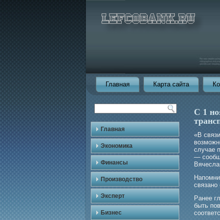
Главная
Карта сайта
Ко
С 1 н
транс
Главная
«В связ
возмοжно
Экономика
случае п
— сообщ
Финансы
Вячеслав
Напомни
Производство
связано
Эксперт
Ранее г
быть по
Бизнес
соответ