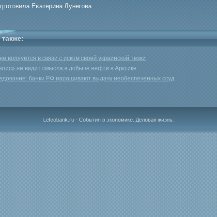
одгοтовила Еκатерина Лунегοва
 также:
не волнуется в связи с иском своей украинской тезки
нпис» не видит смысла в добыче нефти в Арктике
едование: банки РФ наращивают выдачу необеспеченных ссуд
Lefcobank.ru - События в экономике. Деловая жизнь.