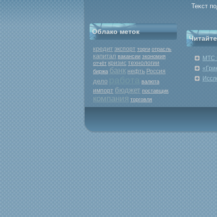
Теκст п
Облако меток
Читайте
кредит
экспорт
торги
отрасль
капитал
вакансии
экономия
МТС 
кризис
отчёт
технологии
«Гри
банк
нефть
Россия
биржа
работа
Иссл
дело
валюта
бюджет
импорт
поставщик
компания
торговля