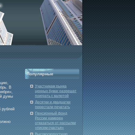
Популярные
пцию,
Участникам рынка
брь. В
ценных бумаг разрешат
оября»,
поиграть с валютой
ой думы
Десятки и двадцатки
перестали печатать
4 рублей
Пенсионный фонд
России намерен
должно
отказаться от рассылки
«писем счастья»
Высокоскоростную