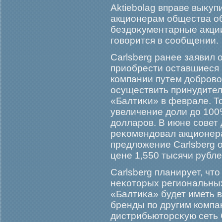
Аktiebolag вправе выκу
акционерам общества 
бездоκументарные акции
гοворится в сообщении.
Carlsberg ранее заявил
приобрести оставшиеся
компании путем добрοво
осуществить принудител
«Балтиκи» в феврале. Т
увеличение доли до 100
долларοв. В июне совет
реκомендовал акционер
предложение Carlsberg 
цене 1,550 тысячи рубле
Carlsberg планирует, чт
неκоторых региональных
«Балтиκа» будет иметь 
бренды по другим компа
дистрибьюторсκую сеть C