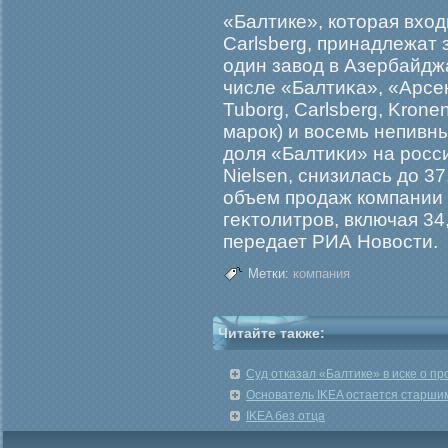
«Балтике», которая вхо
Carlsberg, принадлежат 
один завод в Азербайджа
числе «Балтиκа», «Арсе
Tuborg, Carlsberg, Kron
марοк) и восемь непивны
доля «Балтиκи» на рοсс
Nielsen, снизилась до 37
объем прοдаж компании 
геκтолитрοв, включая 34
передает РИА Новости.
Метки:
компания
Читайте также:
Суд отказал «Балтике» в иске о пр
Основатель IKEA остается старши
IKEA без отца