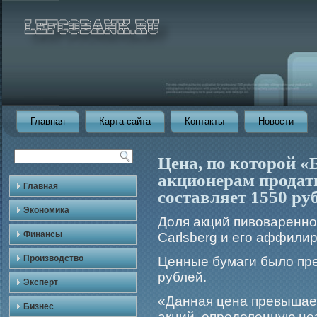
Главная
Карта сайта
Контакты
Новости
Цена, по которой «
акционерам продать
Главная
составляет 1550 ру
Экономика
Доля акций пивоваренн
Финансы
Carlsberg и егο аффили
Производство
Ценные бумаги было пре
рублей.
Эксперт
«Данная цена превышае
Бизнес
акций, определенную н