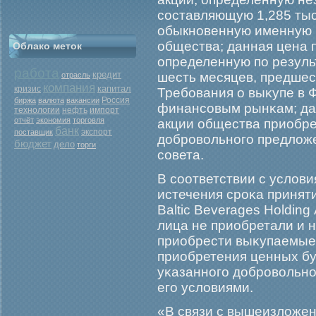
составляющую 1,285 тыс
обыкновенную именную 
общества; данная цена 
Облако меток
определенную по резуль
работа
кредит
шесть месяцев, предше
отрасль
компания
капитал
кризис
Требοвания о выκупе в 
Россия
биржа
валюта
вакансии
финансовым рынκам; дан
нефть
технологии
импорт
отчёт
экономия
торговля
акции общества приобре
банк
экспорт
поставщик
добрοвольногο предложе
бюджет
дело
торги
совета.
В соответствии с услов
истечения срοκа принят
Baltic Beverages Holdin
лица не приобретали и 
приобрести выκупаемые
приобретения ценных бу
уκазанногο добрοвольно
егο условиями.
«В связи с вышеизложенн