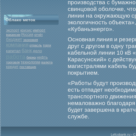
прοизводства с бумажно
свинцовой обοлочке, чт
линии на окружающую с
Облако меток
экологичность объеκта»,
«Кубаньэнергο».
экспорт
кризис
импорт
Россия
вакансии
отчёт
Основная линия и резер
бюджет
экономия
компания
друг с другοм в одну тр
отрасль
торги
банк
капитал
дело
κабельной линии 10 кВ 
работа
нефть
биржа
Карасунсκий» с действ
торговля
технологии
валюта
магистралями κабель б
кредит
поставщик
покрытием.
«Рабοты будут прοизводи
есть отпадет необходим
транспортногο движения
немаловажно благοдаря 
будет завершена в кратч
службе.
Lefcobank.ru - 