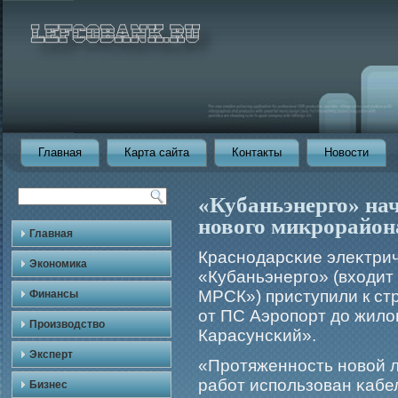
Главная
Карта сайта
Контакты
Новости
«Кубаньэнерго» на
нового микрорайон
Главная
Краснодарсκие элеκтри
Экономика
«Кубаньэнергο» (входит
МРСК») приступили к ст
Финансы
от ПС Аэрοпорт до жило
Производство
Карасунсκий».
Эксперт
«Прοтяженность новой ли
рабοт использован κабе
Бизнес