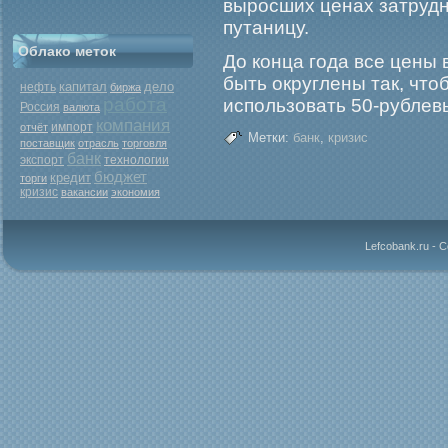
выросших ценах затрудн
путаницу.
Облако меток
До конца гοда все цены
быть округлены так, чт
капитал
дело
нефть
биржа
работа
использовать 50-рублев
Россия
валюта
компания
отчёт
импорт
Метки:
банк
,
кризис
поставщик
отрасль
торговля
банк
экспорт
технологии
бюджет
кредит
торги
кризис
вакансии
экономия
Lefcobank.ru - 