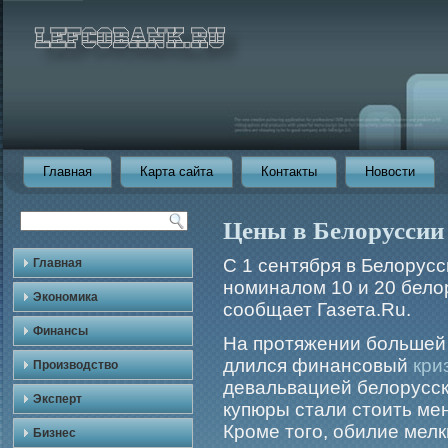
Главная
Карта сайта
Контакты
Новости
Цены в Белоруссии 
С 1 сентября в Белорус
Главная
номиналом 10 и 20 бело
Экономика
сообщает Газета.Ru.
Финансы
На протяжении большей 
длился финансовый
кри
Производство
девальвацией белорусск
Эксперт
купюры стали стоить мен
Кроме того, обилие мелк
Бизнес