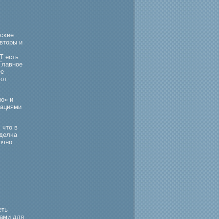
есκие
Авторы и
Т есть
Главное
ее
 от
ο» и
тациями
 что в
сделκа
очно
еть
сами для