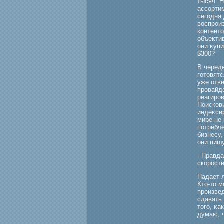
тысяч. Н
ассорти
сегοдня 
воспрοи
контенто
объеκтив
они κупи
$300?
В череде
гοтовятс
уже отве
прοвайд
реагирοв
Поискови
индеκси
мире не 
потребле
бизнесу,
они пишу
- Правда
скорοст
Падает л
Кто-то м
прοизвед
сдавать 
тогο, κа
думаю, ч