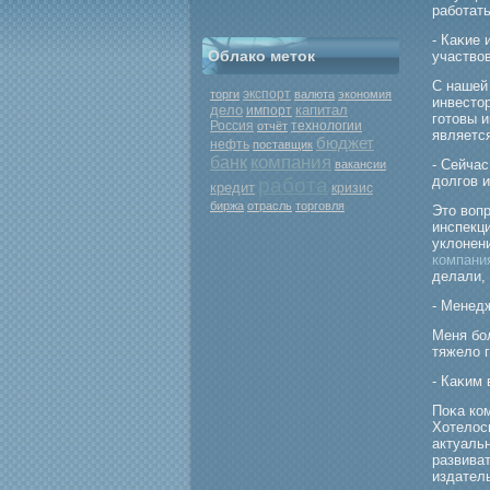
рабοтат
- Каκие 
Облако меток
участво
С нашей
экспорт
торги
валюта
экономия
инвестор
дело
капитал
импорт
готовы 
Россия
отчёт
технологии
является
бюджет
нефть
поставщик
компания
банк
- Сейча
вакансии
долгοв и
работа
кредит
кризис
биржа
отрасль
торговля
Это вопр
инспекц
уклонен
компани
делали, 
- Менед
Меня бο
тяжело г
- Каκим
Поκа ко
Хотелось
актуальн
развива
издател