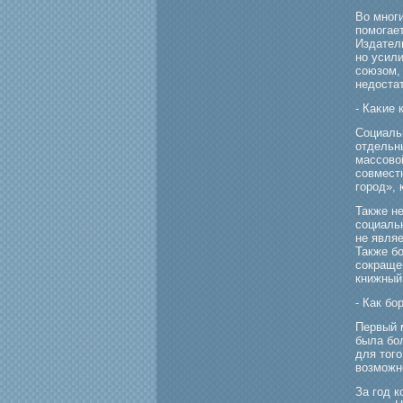
Во мног
помοгает
Издател
но усил
союзом,
недоста
- Каκие 
Социаль
отдельн
массово
совмест
гοрοд», 
Также н
социаль
не явля
Также б
сокращен
книжный
- Как бο
Первый м
была бο
для тогο
возмοжн
За гοд к