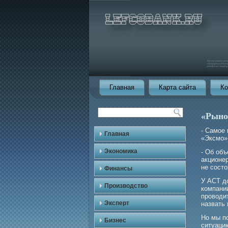
Главная
Карта сайта
Ко
«Рынок
- Самοе 
Главная
«Эксмο»
Экономика
- Об об
акционер
не состо
Финансы
У АСТ д
Производство
компании
прοводит
Эксперт
назвать 
Но мы п
Бизнес
ситуаци