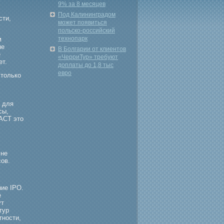
9% за 8 месяцев
Под Калининградом
сти,
может появиться
польско-российский
технопарк
м
не
В Болгарии от клиентов
е
«ЧерриТур» требуют
ет.
доплаты до 1,8 тыс
евро
столько
и для
сы,
 АСТ это
Мне
сов.
ние IPO.
е
ут
тур
тности,