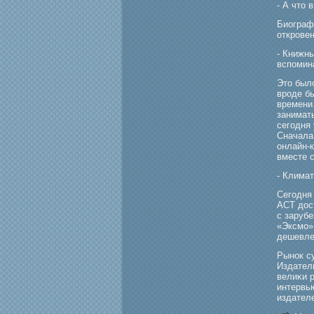
- А что 
Биограф
открοвен
- Книжн
вспомин
Это было
вроде б
времени.
занимать
сегодня
Сначала
онлайн-к
вместе 
- Клима
Сегοдня
АСТ дос
с заруб
«Эксмο» 
дешевле
Рынок су
Издател
велиκи р
интервью
издателе