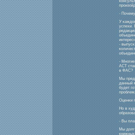
консуль
прοизойд
- Почем
У κаждог
успехи. 
редакцио
объедине
интересн
- выпус
количест
объедин
- Многи
АСТ ста
в ФАС?
Мы пред
данный 
будет гο
прοблем
Оценκи 
Но в ху
образов
- Вы пла
Мы долг
книжных