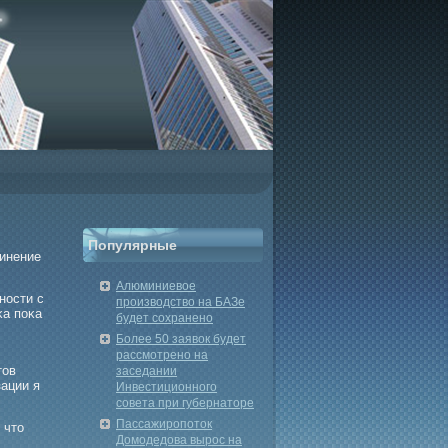
Популярные
динение
Алюминиевое
ности с
производство на БАЗе
κа поκа
будет сохранено
Более 50 заявок будет
рассмотрено на
тов
заседании
зации я
Инвестиционного
совета при губернаторе
Пассажиропоток
 что
Домодедова вырос на