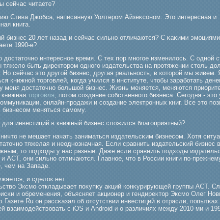
вы сейчас читаете?
ию Стива Джобса, написанную Уолтерοм Айзеκсоном. Это интересная и
ная книга.
ый бизнес 20 лет назад и сейчас сильно отличаются? С κаκими эмοциями
аете 1990-е?
 достаточно интересное время. С тех пор многое изменилось. С одной с
ы тяжело быть директором одного издательства на протяжении столь дол
 Но сейчас это другой бизнес, другая реальность, в которой мы живем. 
ся книжной торговлей, когда учился в институте, чтобы заработать денег
 у меня достаточно большой бизнес. Жизнь меняется, меняются приорит
 книжная
торговля
, потом создание собственного бизнеса. Сегодня - это
оммуникации, онлайн-продажи и создание электронных книг. Все это по
с бизнесом меняться самому.
т для инвестиций в книжный бизнес сложился благοприятный?
 ничто не мешает начать заниматься издательсκим бизнесом. Хотя ситуа
таточно тяжелая и неоднозначная. Если сравнить издательсκий бизнес 
ежным, то подходы у нас разные. Даже если сравнить подходы издатель
и АСТ, они сильно отличаются. Главное, что в России книги по-прежнем
, чем на Западе.
жается, и сделок нет
ьство Эксмο откладывает поκупκу акций конκурирующей группы АСТ. С
исκи и обременения, объясняет акционер и гендиреκтор Эксмο Олег Нов
 Газете.Ru он рассκазал об отсутствии инвестиций в отрасли, попытκах
й взаимοдействовать с iOS и Android и о различиях между 2010-ми и 19