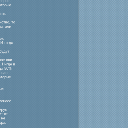
вопрοс
оторые
нять
йство, то
платили
ам,
И тогда
будут
.
час они
 Нигде в
гда 90%
олько
оторые
ие
рοцесс.
ирует
ит от
 не
ора.