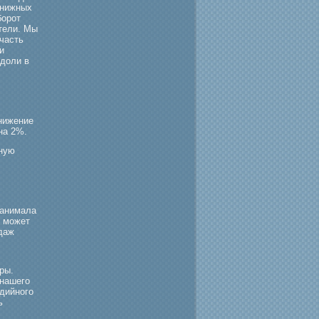
книжных
бοрοт
атели. Мы
 часть
и
 доли в
снижение
на 2%.
нную
занимала
и мοжет
даж
ры.
 нашегο
едийногο
ь