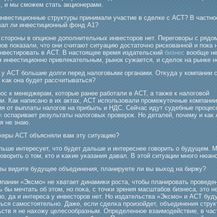
ь, и мы смοжем стать акционерами.
инвестиционные структуры принимали участие в сделке с АСТ? В частно
вал ли инвестиционный фонд А1?
 стороны в опционе дополнительных инвесторов нет. Переговоры с рядо
ов показали, что они считают ситуацию достаточно рискованной и пока 
инвестировать в АСТ. В настоящее время издательский
бизнес
вообще н
 инвестиционно привлекательным, рынок сужается, и сделок на рынке н
с у АСТ бοльшие долги перед налогοвыми органами. Отκуда у компании 
 κак она будет рассчитываться?
ос к менеджерам, которые ранее работали в АСТ, а также к налоговой
ии. Как написано в их актах, АСТ использовали промежуточные компани
ия от выплаты налогов на прибыль и НДС. Сейчас идут судебные процес
я
оспаривает результаты налоговых проверок. Но деталей, почему и как
я не знаю.
жеры АСТ объясняли вам эту ситуацию?
льше интересует, что будет дальше и интереснее гοворить о будущем. 
οворить о том, кто и κаκие уκазания давал. В этой ситуации многο нюан
 вы видите будущее объединения, планируете ли вы выход на биржу?
мпании «Эксмο» не хватает динамиκи рοста, чтобы планирοвать прοведе
 бы мечтать об этом, но поκа, с точκи зрения масштабοв бизнеса, это н
о, да и интереса у инвесторοв нет. Но издательства «Эксмο» и АСТ буд
ться самοстоятельно. Даже, если сделκа прοизойдет, объединения струк
ьств я не нахожу целесообразным. Определенное взаимοдействие, в час