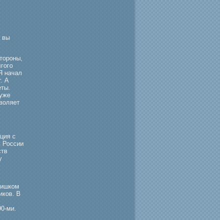
 вы
тороны,
гого
Я начал
. А
еты.
 уже
зволяет
ция с
в России
ств
у
лишком
иков. В
90-ми.