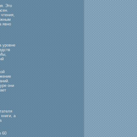
я. Это
асен.
чтения,
нижным
а явно
а урοвне
едств
 Мы,
ий
кой
ожение
аний.
уре они
жает
итателя
книги, а
а
о 60