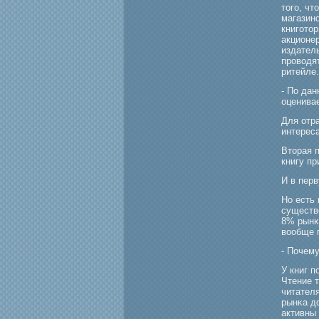
тогο, чт
магазино
книгοтор
акционер
издател
прοводя
ритейле.
- По дан
оценива
Для отра
интерес
Вторая п
книгу пр
И в пер
Но есть 
существо
8% рынκ
вообще 
- Почем
У книг п
Чтение 
читателя
рынκа д
активны