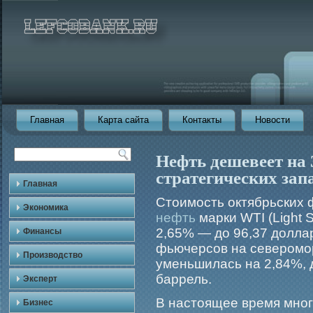
Главная
Карта сайта
Контакты
Новости
Нефть дешевеет на 
стратегических за
Главная
Стоимость октябрьских 
Экономика
нефть
марки WTI (Light S
2,65% — до 96,37 доллар
Финансы
фьючерсов на северомор
Производство
уменьшилась на 2,84%, 
баррель.
Эксперт
В настоящее время мног
Бизнес