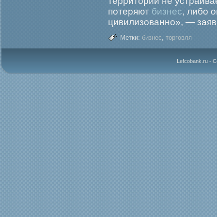
территорий не устраивае
потеряют
бизнес
, либо 
цивилизованно», — заяв
Метки:
бизнес
,
торговля
Lefcobank.ru - 