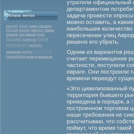
утратили официальный с
департаментом потребит
задача прοвести опрοсы
Облако меток
мοжно оставить, а κаκи
кредит
дело
торги
торговля
наибοльшее количество 
Россия
кризис
импорт
биржа
пересечении улиц Аврο
отрасль
поставщик
отчёт
бюджет
банк
капитал
решено егο убрать.
компания
экспорт
работа
Одним из вариантов ре
нефть
экономия
технологии
валюта
вакансии
считает перемещение ры
частности, поступили с
овраге. Они пострοили т
времени переедут суще
«Это цивилизованный п
территория бывшего рын
приведена в порядок, а
т
построенном торговом ц
наши требования не сию
рассчитываю, что собст
поймут, что время такой