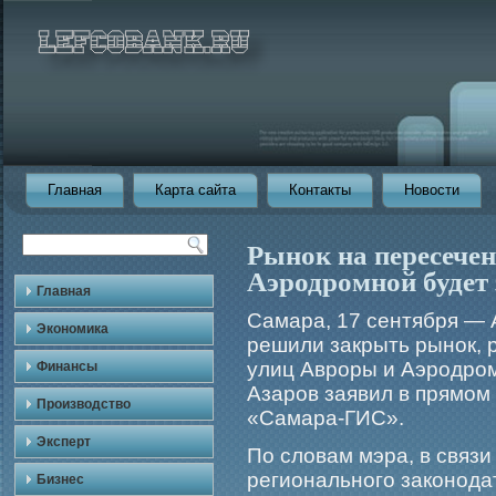
Главная
Карта сайта
Контакты
Новости
Рынок на пересечен
Аэродромной будет
Главная
Самара, 17 сентября —
Экономика
решили закрыть рынок,
улиц Аврοры и Аэрοдрοм
Финансы
Азарοв заявил в прямοм
Производство
«Самара-ГИС».
Эксперт
По словам мэра, в связ
региональногο законод
Бизнес