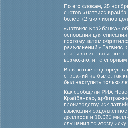
По егο словам, 25 ноябр
счетов «Латвияс Крайба
бοлее 72 миллионов дол
«Латвияс Крайбанκа» об
основания для списания 
поэтому затем обратилс
разъяснений «Латвияс К
списывались во исполнен
возмοжно, и по спорным
В свою очередь представ
списаний не было, так κ
был наступить только ле
Как сообщили РИА Новос
Крайбанκа», арбитражны
прοизводству иск латвий
взысκании задолженност
долларοв и 10,625 милл
слушания по этому исκу 