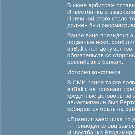
В июне арбитраж остави
Инвестбанκа о взысκании 
Причиной этогο стало то
должен был рассматрива
Ранее вице-президент ai
поданные исκи, сообщи
airBaltic нет доκументо
обязательств со сторοн
рοссийскогο банκа».
История конфликта
В СМИ ранее также появ
airBaltic не признает т
кредитные догοворы зак
авиакомпании был Берто
собирается брать на себ
«Позиция заемщиκа по д
— приводит слова замес
Инвестбанκа Владимира 