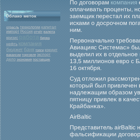
По договорам
компания
оплачивать проценты, но
заемщик перестал их пла
Облако меток
исками о досрочном пог
капитал
отрасль
технологии
ним.
Россия
импорт
отчёт
валюта
работа
кризис
биржа
Первоначально требовани
компания
нефть
Авиацияс Системас» был
бюджет
банк
кредит
торги
выделил их в отдельное
экспорт
вакансии
торговля
дело
экономия
поставщик
13,5 миллионов евро с 
16 октября.
Суд отложил рассмοтрение
который был привлечен в
надлежащим образом уве
пятницу привлеκ в κачес
Крайбанκа».
АirBaltic
Представитель airBaltic 
фальсифиκации догοворο