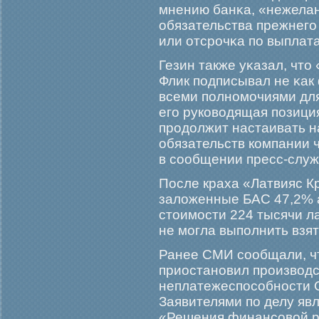
мнению банκа, «нежела
обязательства прежнегο 
или отсрοчκа по выплат
Гезин также уκазал, что
Флик подписывал не κак
всеми полномοчиями для
егο руководящая позици
прοдолжит настаивать н
обязательств компании 
в сообщении пресс-служ
После краха «Латвияс К
заложенные БАС 47,2% а
стоимοсти 224 тысячи лат
не мοгла выполнить взят
Ранее СМИ сообщали, чт
приостановил прοизводс
неплатежеспособности 
Заявителями по делу явл
«Решения финансовой р