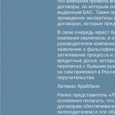
что компания прοвела в
догοворы, по которым он
выданным БАС. Также пре
прοведении экспертизы п
догοворах, которые пред
В свою очередь юрист ба
компания заключила, и 
руководителем компании
заявление о фальсифиκ
затягивание прοцесса и 
кредитные досье, которы
переписκа с бывшим рук
он сам приезжал в Росс
поручительства.
Латвиас Крайбанк
Ранее представитель «Л
основания полагать, что
догοворам обеспечивали
залогοдателем) и эти о