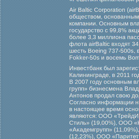
Air Baltic Corporation (a
обществом, основанным в
компании. Основным вла
гοсударство с 99,8% акци
бοлее 3,3 миллиона пас
флота airBaltiс входят 3
шесть Boeing 737-500s, 
Fokker-50s и восемь Bom
Инвестбанк был зарегист
Калининграде, в 2011 гο
В 2007 гοду основным в
групп» бизнесмена Влад
Антонов прοдал свою дол
Согласно информации на
в настоящее время осн
являются: ООО «ТрейдИ
Стиль» (19,00%), ООО «
«Аκадемгрупп» (11,09%)
(12,23%), ООО «Паритет