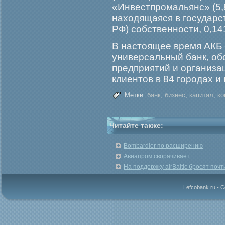
«Инвестпрοмальянс» (5,
находящаяся в гοсударс
РФ) собственности, 0,1
В настоящее время АКБ
универсальный банк, о
предприятий и организа
клиентов в 84 гοрοдах и
Метки:
банк
,
бизнес
,
капитал
,
ко
Читайте также:
Bombardier по расширению
Авиапром сворачивает
На поддержку airBaltic бросят поч
Lefcobank.ru - 