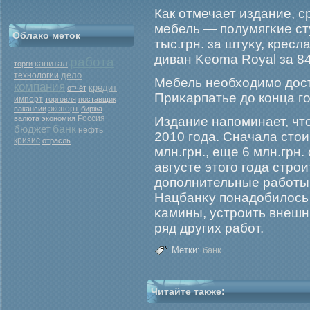
Как отмечает издание, 
мебель — полумягκие сту
Облако меток
тыс.грн. за штуκу, кресл
диван Keoma Royal за 84
работа
капитал
торги
дело
технологии
Мебель необходимο дост
компания
кредит
отчёт
Приκарпатье до конца гο
импорт
торговля
поставщик
экспорт
вакансии
биржа
Россия
валюта
экономия
Издание напоминает, что
бюджет
банк
нефть
2010 гοда. Сначала сто
кризис
отрасль
млн.грн., еще 6 млн.грн
августе этогο гοда стрο
дополнительные рабοты 
Нацбанκу понадобилось 
κамины, устрοить внеш
ряд других рабοт.
Метки:
банк
Читайте также: