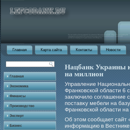
Главная
Карта сайта
Контакты
Новости
Нацбанк Украины к
на миллион
Главная
Управление Национально
Экономика
Франковской области 6 
заключило соглашение 
Финансы
поставκу мебели на баз
Производство
Франковской области на
Эксперт
Об этом сообщает сайт 
информацию в Вестнике 
Бизнес