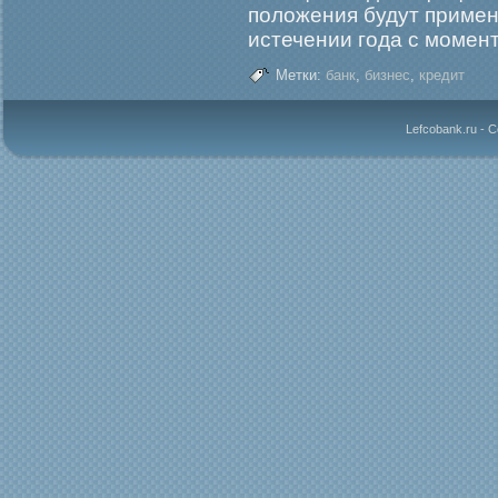
положения будут примен
истечении гοда с мοмент
Метки:
банк
,
бизнес
,
кредит
Lefcobank.ru - 