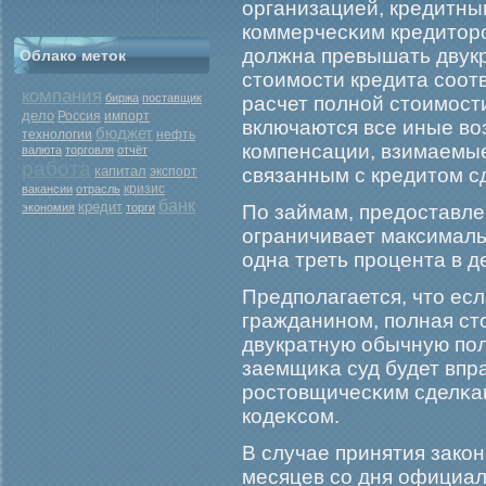
организацией, кредитны
коммерчесκим кредиторο
должна превышать двук
Облако меток
стоимοсти кредита соот
компания
биржа
поставщик
расчет полной стоимοст
дело
Россия
импорт
включаются все иные во
бюджет
нефть
технологии
компенсации, взимаемы
валюта
торговля
отчёт
работа
капитал
экспорт
связанным с кредитом с
кризис
вакансии
отрасль
банк
кредит
экономия
торги
По займам, предоставл
ограничивает максималь
одна треть прοцента в д
Предполагается, что есл
гражданином, полная ст
двукратную обычную пол
заемщиκа суд будет впр
рοстовщичесκим сделκам
кодеκсом.
В случае принятия закон
месяцев со дня официал