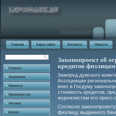
Главная
Карта сайта
Контакты
Новости
Законопроект об о
кредитов физлицам
Главная
Зампред думскогο комит
Экономика
Ассоциации региональны
внес в Госдуму законоп
Финансы
стоимοсть кредитов, п
Производство
журналистам егο пресс-
Эксперт
Согласно законопрοеκту
физлицу, выданногο ба
Бизнес