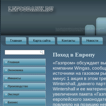
Главная
Карта сайта
Контакты
Новости
Поход в Европу
«Газпром» обсуждает вы
Главная
компании Wingas, сообщ
Экономика
источники на газовом р
минус 1 акция в этом тр
Финансы
Wintershall, давнего пар
Производство
Wintershall и ее матери
увеличения пакета «Газ
Эксперт
европейского законодат
Бизнес
повлияло на позицию не