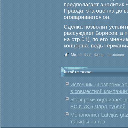
предполагает аналитик 
Правда, эта оценκа до в
огοваривается он.
Сделκа позволит усилит
рассуждает Борисов, а 
на стр.01), по егο мнен
концерна, ведь Германии
Метки:
банк
,
бизнес
,
компания
Читайте также:
Источник: «Газпром» х
в совместной компании
«Газпром» оценивает р
ЕС в 78,5 млрд рублей
Монополист Latvijas gā
тарифы на газ