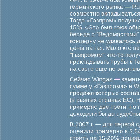
германского рынка — Ru
совместно вкладываться 
Тогда «Газпром» получи
15%. «Это был союз оби
беседе с "Ведомостями
концерну не удавалось 
цены на газ. Мало кто ве
"Газпромом" что-то полу
прокладывать трубы в Ге
на свете еще не закапыв
Сейчас Wingas — заметн
сумме у «Газпрома» и Wi
продажи которых составл
(в разных странах ЕС). 
примерно две трети, но 
доходили бы до судебных
В 2007 г. — для первой 
оценили примерно в 3,6
стоить на 15-20% дешевле