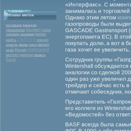
«Интерфакс». С момента
занималась и торговлей 
Облако меток
Однако этим летом
комп
газопроводы были выдел
поставщик
вакансии
бюджет
GASCADE Gastransport (
дело
технологии
кризис
торговля
экономия
энергопакета ЕС). В эт
работа
кредит
нефть
покупать долю, а вот в 
отрасль
биржа
торги
импорт
газа хочет ее увеличить,
компания
Россия
отчёт
капитал
экспорт
валюта
Сотрудник группы «Газп
банк
Wintershall обсуждаетс
аналогии со сделкой 200
один раз уже увеличил д
трейдер и сейчас есть в
отмечает собеседник, но
Представитель «Газпром
его коллеги из Wintersh
«Ведомостей» без ответ
BASF всегда была самы
ФРГ. В 1990-е обе компа