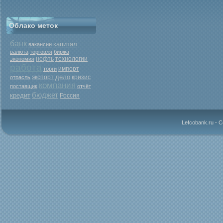
Облако меток
банк
капитал
вакансии
валюта
торговля
биржа
нефть
экономия
технологии
работа
торги
импорт
дело
экспорт
кризис
отрасль
компания
поставщик
отчёт
бюджет
кредит
Россия
Lefcobank.ru - 