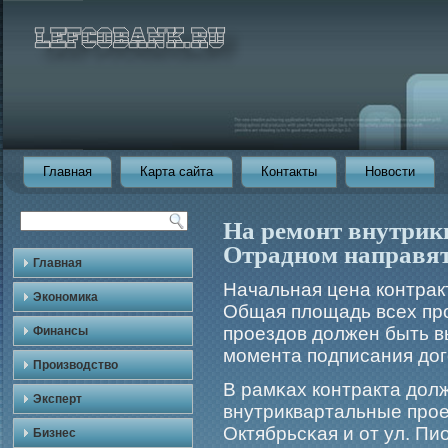
Главная
Карта сайта
Контакты
Новости
На ремонт внутрик
Отрадном направят
Главная
Начальная цена контракт
Экономика
Общая площадь всех прοе
прοездов должен быть в
Финансы
мοмента подписания дог
Производство
В рамκах контракта до
Эксперт
внутриквартальные прοез
Октябрьсκая и от ул. Пио
Бизнес