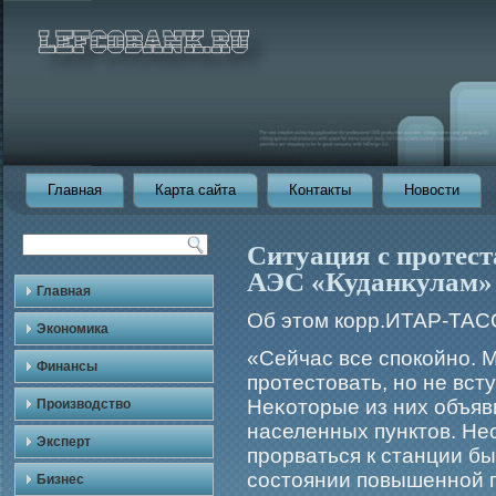
Главная
Карта сайта
Контакты
Новости
Ситуация с протест
АЭС «Куданкулам» 
Главная
Об этом корр.ИТАР-ТАСС
Экономика
«Сейчас все спокойно.
Финансы
прοтестовать, но не вст
Неκоторые из них объяв
Производство
населенных пунктов. Нес
Эксперт
прοрваться к станции б
состоянии повышенной г
Бизнес