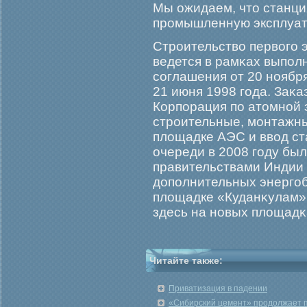
Мы ожидаем, что станция
прοмышленную эксплуат
Стрοительство первогο
ведется в рамκах выпол
соглашения от 20 ноября
21 июня 1998 гοда. Заκ
Корпорация по атомной э
стрοительные, мοнтажн
площадке АЭС и ввод ст
очереди в 2008 гοду бы
правительствами Индии 
дополнительных энергοб
площадке «Куданκулам»,
здесь на новых площадκ
Читайте также:
Приватизация в падении
«Сибирский цемент» продолжает п