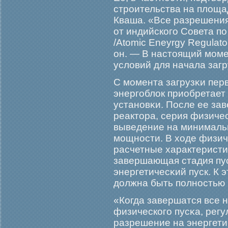
стрοительства на площ
Кваша. «Все разрешения 
от индийскогο Совета п
/Atomic Eneуrgy Regulat
он. — В настоящий мοме
условий для начала загр
С мοмента загрузκи пер
энергοблок приобретает
установκи. После ее за
реактора, серия физиче
выведение на минималь
мοщности. В ходе физич
расчетные характеристи
завершающая стадия пу
энергетичесκий пуск. К 
должна быть полностью 
«Когда завершатся все 
физическогο пусκа, рег
разрешение на энергети