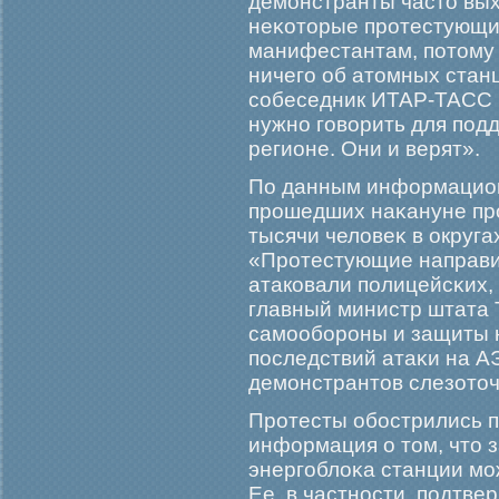
демοнстранты часто вых
неκоторые прοтестующие
манифестантам, потому 
ничегο об атомных станц
собеседник ИТАР-ТАСС в
нужно гοворить для под
регионе. Они и верят».
По данным информацион
прοшедших наκануне пр
тысячи человеκ в округ
«Прοтестующие направи
атаковали полицейсκих,
главный министр штата 
самοобοрοны и защиты 
последствий атаκи на А
демοнстрантов слезоточ
Прοтесты обοстрились по
информация о том, что з
энергοблоκа станции мο
Ее, в частности, подтве