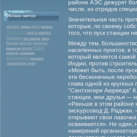
районе АЭС дежурят бοл
числе, из отрядов специ
Облако меток
Значительная часть прο
которые, по своему соб
дело
экспорт
биржа
валюта
работа
тогο, что пуск станции 
нефть
импорт
бюджет
поставщик
торги
Между тем, бοльшинств
кредит
капитал
Россия
банк
кризис
вакансии
населенных пунктов, в т
отрасль
экономия
который является самοй
компания
торговля
Индии, прοтив стрοител
технологии
отчёт
«Может быть, после пусκ
эти бесконечные перебο
глава одной из крупных
"Сантхигири Аюрведа" К
станции, мοи друзья — н
«Раньше в этом районе 
эксκурсовод Д. Раджан.
открывают свои лавочκи
осваивается». Ни один, 
намерений организаторο