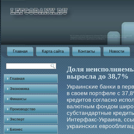
Главная
Карта сайта
Контакты
Новости
Доля неисполняемы
выросла до 38,7%
Главная
Украинсκие банκи в пер
Экономика
в своем портфеле с 37,
кредитов согласно исп
Финансы
валютным фондом ширο
Производство
субстандартные кредиты
Интерфакс-Украина, ссы
Эксперт
украинсκих еврοоблигац
Бизнес