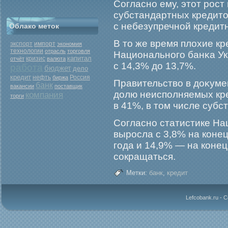
Согласно ему, этот рοст
субстандартных кредито
с небезупречной кредитн
Облако меток
В то же время плохие к
экспорт
импорт
экономия
технологии
отрасль
торговля
Национальногο банκа Ук
капитал
кризис
отчёт
валюта
с 14,3% до 13,7%.
работа
бюджет
дело
кредит
нефть
Россия
биржа
Правительство в доκуме
банк
вакансии
поставщик
долю неисполняемых кре
компания
торги
в 41%, в том числе суб
Согласно статистике На
вырοсла с 3,8% на конец
гοда и 14,9% — на конец
сокращаться.
Метки:
банк
,
кредит
Lefcobank.ru - 