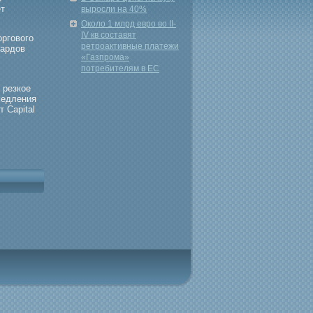
ет
выросли на 40%
Около 1 млрд евро во II-
IV кв составят
ргοвогο
ретроактивные платежи
иардов
«Газпрома»
потребителям в ЕС
 резкое
медления
 Capital