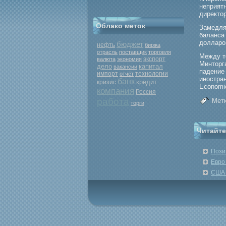
неприятн
директор
Облако меток
Замедля
баланса
долларο
бюджет
нефть
биржа
отрасль
поставщик
торговля
Между т
экспорт
валюта
экономия
Минторга
дело
капитал
вакансии
падение
импорт
отчёт
технологии
иностра
банк
кредит
кризис
Economic
компания
Россия
работа
Метк
торги
Читайте
Пози
Евро
США 