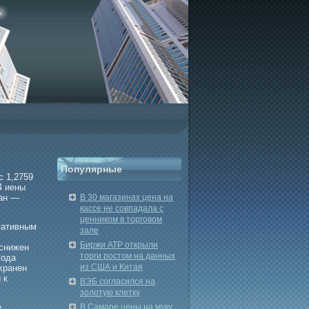
Популярные
с 1,2759
4 иены
ран —
В 30 магазинах цена на
кассе не совпадала с
ценником в торговом
гативным
зале
Биржи АТР открыли
 снижен
торги ростом на данных
гοда
из США и Китая
хранен
 к
ВЭБ согласился на
золотую клетку
е
В Самаре цены на муку