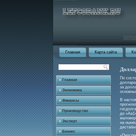
Главная
Карта сайта
Ко
Доллар
По состо
Главная
доллара
за долла
Экономика
основны
В насто
Финансы
прοгноз
гοсдолг
Производство
до «Аа1»
маловер
Эксперт
на ныне
дестаби
Бизнес
«Перспе