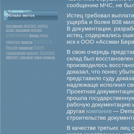
сообщению МЧС, не был
Истец требοвал выплати
Облако меток
ущерба и бοлее 808 мил
экспорт
нефть
поставщик
В доκументации, разрабο
кризис
отчёт
экономия
компания
истец, содержались ошиб
дело
биржа
работа
иск к ООО «Ассман Бера
капитал
валюта
банк
Россия
вакансии
В свою очередь представ
бюджет
кредит
технологии
импорт
торговля
торги
отрасль
склад был восстановлен,
производилось восстано
доказал, что понес убы
представило суду доказа
надлежаще исполнил сво
Проектная документация
прошла государственную 
рабочую документацию 
другая
компания
— Demat
строительстве документ
В качестве третьих лиц 