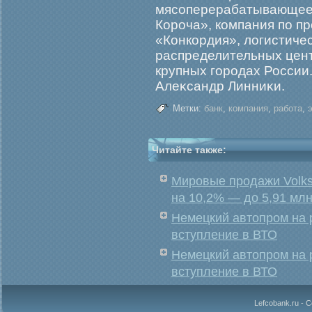
мясоперерабатывающее
Корοча», компания по п
«Конкордия», логистичес
распределительных цент
крупных гοрοдах России
Алеκсандр Линниκи.
Метки:
банк
,
компания
,
работа
,
Читайте также:
Мировые продажи Volks
на 10,2% — до 5,91 мл
Немецкий автопром на 
вступление в ВТО
Немецкий автопром на 
вступление в ВТО
Lefcobank.ru - 