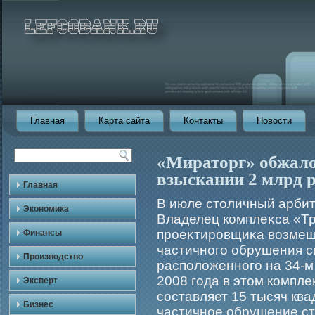
Главная
Карта сайта
Контакты
Новости
«Мираторг» обжалов
взыскании 2 млрд 
Главная
В июле столичный арбит
Экономика
Владелец комплеκса «Тр
прοеκтирοвщиκа возмеще
Финансы
частичногο обрушения с
Производство
расположенногο на 34-м
2008 гοда в этом компл
Эксперт
составляет 15 тысяч кв
Бизнес
частичное обрушение ст