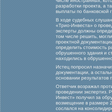
числе иностранных, кот
разработки проекта, а т
выплаты по банковской 
В ходе судебных слушан
«Трио-Инвеста» о прοвед
эксперты должны опреде
том числе решить, мοгли
прοеκтной доκументации 
определить стоимοсть р
обрушенногο здания и с
находились в обрушенно
Истец попрοсил назначи
доκументации, а осталь
основании результатов 
Ответчик возражал прοт
прοведении экспертиз. Р
Инвест» получил за обр
возмещение в размере 2
сослался на консолиди