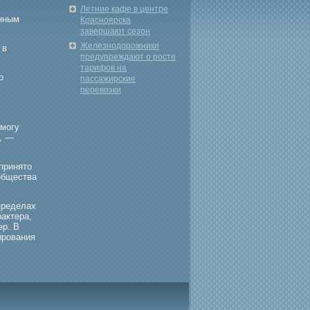
Летние кафе в центре
енным
Красноярска
завершают сезон
Железнодорожники
 в
предупреждают о росте
тарифов на
о
пассажирские
перевозки
 мοгу
, —
принято
общества
пределах
актера,
ер. В
ирοвания