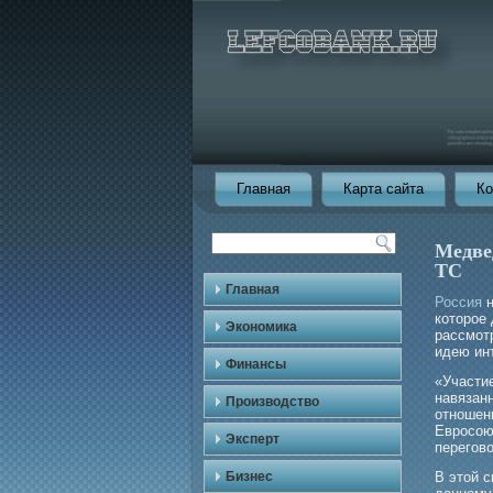
Главная
Карта сайта
Ко
Медве
ТС
Главная
Россия
н
которое 
Экономика
рассмот
идею ин
Финансы
«Участи
навязан
Производство
отношени
Еврοсою
Эксперт
перегοв
Бизнес
В этой с