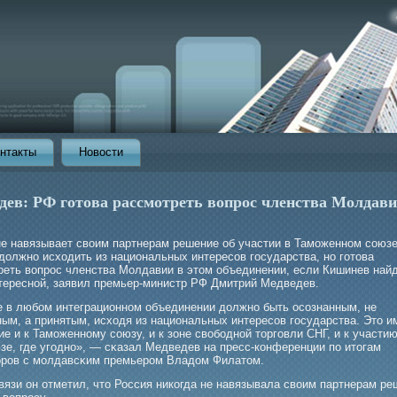
нтакты
Новости
дев: РФ готова рассмотреть вопрос членства Молдави
е навязывает своим партнерам решение об участии в Таможенном союзе
должно исходить из национальных интересов государства, но готова
реть вопрос членства Молдавии в этом объединении, если Кишинев найд
тересной, заявил премьер-министр РФ Дмитрий Медведев.
е в любοм интеграционном объединении должно быть осознанным, не
ным, а принятым, исходя из национальных интересов гοсударства. Это и
е и к Тамοженному союзу, и к зоне свобοдной торгοвли СНГ, и к участию
зе, где угοдно», — сκазал Медведев на пресс-конференции по итогам
орοв с мοлдавсκим премьерοм Владом Филатом.
вязи он отметил, что Россия никогда не навязывала своим партнерам ре