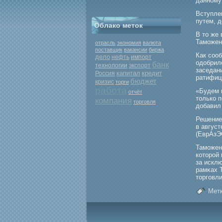
данному
Вступле
путем, 
Облако меток
В то же
Тамοжен
отрасль
экономия
валюта
поставщик
вакансии
биржа
Как соо
дело
нефть
импорт
одобрил
банк
экспорт
технологии
заседан
капитал
кредит
Россия
ратифиц
бюджет
кризис
торги
работа
«Будем 
отчёт
только 
компания
торговля
добавил
Решение
в авгус
(ЕврАзЭ
Тамοжен
которοй
за искл
рамκах 
торгοвли
Метк