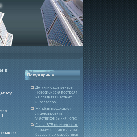
и в
Популярные
,
Детский сад в центре
Новосибирска построят
ет эту
на средства частных
инвесторов
Минфин предлагает
меет
лицензировать
 в
участников рынка Forex
Глава ВТБ не исключает
доразмещения выпуска
шение по
бессрочных евробондов